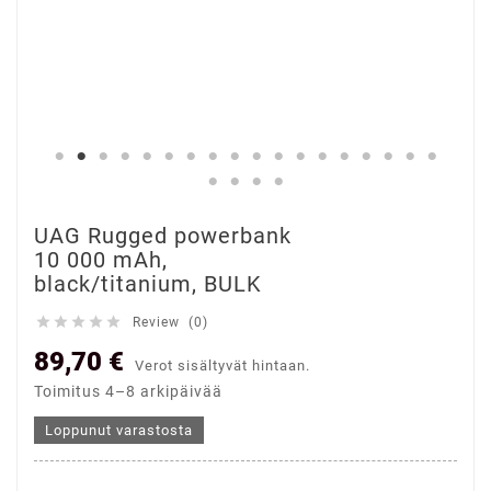
UAG Rugged powerbank
10 000 mAh,
black/titanium, BULK





Review (0)
89,70 €
Verot sisältyvät hintaan.
Toimitus 4–8 arkipäivää
Loppunut varastosta