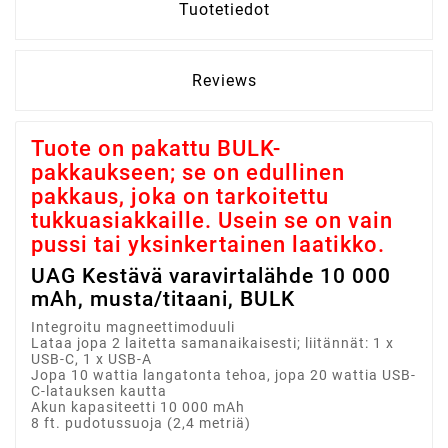
Tuotetiedot
Reviews
Tuote on pakattu BULK-
pakkaukseen; se on edullinen
pakkaus, joka on tarkoitettu
tukkuasiakkaille. Usein se on vain
pussi tai yksinkertainen laatikko.
UAG Kestävä varavirtalähde 10 000
mAh, musta/titaani, BULK
Integroitu magneettimoduuli
Lataa jopa 2 laitetta samanaikaisesti; liitännät: 1 x
USB-C, 1 x USB-A
Jopa 10 wattia langatonta tehoa, jopa 20 wattia USB-
C-latauksen kautta
Akun kapasiteetti 10 000 mAh
8 ft. pudotussuoja (2,4 metriä)