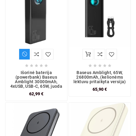










Išorinė baterija
Baseus Amblight, 65W,
(powerbank) Baseus
26800mAh, (kelionėms
Amblight 30000mAh,
lėktuvu pritaikyta versija)
4xUSB, USB-C, 65W, juoda
65,90 €
62,99 €