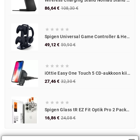
Wireless Charging Stand Nomad Stand One MagSafe 15W, carbide
Normaali
Hinta
86,64 €
108,30 €
hinta





Spigen Universal Game Controller & Headset Stand, black
Normaali
Hinta
49,12 €
59,90 €
hinta





iOttie Easy One Touch 5 CD-aukkoon kiinnitettävä teline
Normaali
Hinta
27,46 €
32,30 €
hinta





Spigen Glass tR EZ Fit Optik Pro 2 Pack, white tita - iPhone 17/16/15 Pro / 17/16/15 Pro Max
Normaali
Hinta
16,86 €
24,08 €
hinta