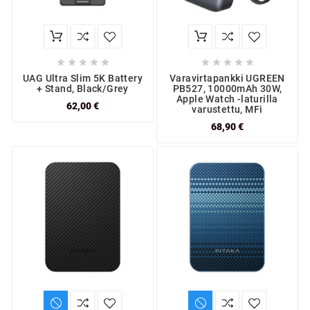










UAG Ultra Slim 5K Battery
Varavirtapankki UGREEN
+ Stand, Black/Grey
PB527, 10000mAh 30W,
Apple Watch -laturilla
62,00 €
varustettu, MFi
68,90 €