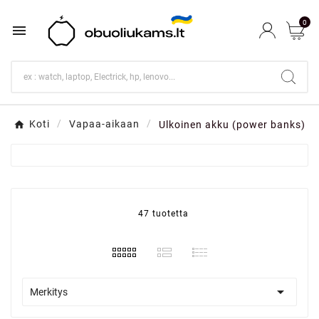
0

Koti
Vapaa-aikaan
Ulkoinen akku (power banks)
47 tuotetta

Merkitys