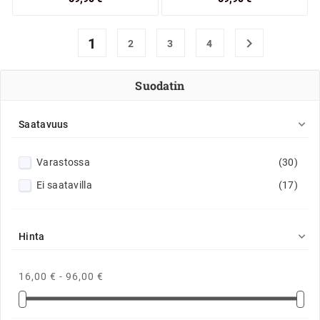
1

2
3
4
Suodatin

Saatavuus
Varastossa
(30)
Ei saatavilla
(17)

Hinta
16,00 € - 96,00 €