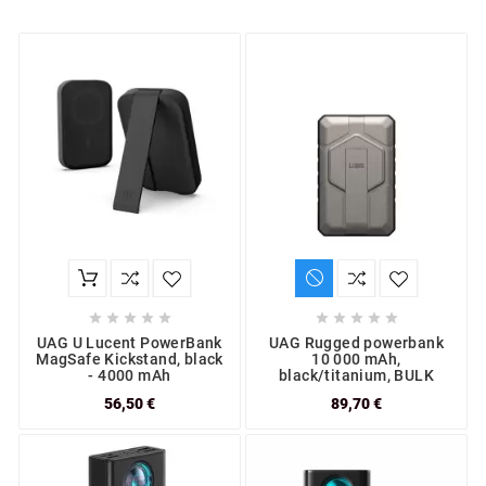










UAG U Lucent PowerBank
UAG Rugged powerbank
MagSafe Kickstand, black
10 000 mAh,
- 4000 mAh
black/titanium, BULK
56,50 €
89,70 €