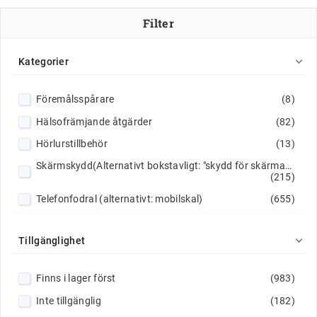
Filter

Kategorier
Föremålsspårare
(8)
Hälsofrämjande åtgärder
(82)
Hörlurstillbehör
(13)
Skärmskydd(Alternativt bokstavligt: "skydd för skärmar")
(215)
Telefonfodral (alternativt: mobilskal)
(655)
Tillbehör för smartklockor
(117)

Tillgänglighet
Översättning: "Kompiuterių dėklai" = "Datorfodral"Alternativ beroende på sammanhang: - Datorfodral (sleeves/fodral för bärbara
(68)
Övervakningsutrustning
(7)
Finns i lager först
(983)
Inte tillgänglig
(182)