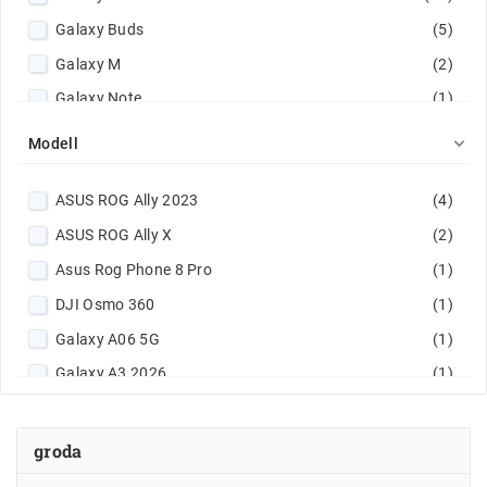
Galaxy Buds
(5)
Galaxy M
(2)
Galaxy Note
(1)
Galaxy S
(255)

Modell
Galaxy SmartTag
(4)
ASUS ROG Ally 2023
(4)
Galaxy Tab
(48)
ASUS ROG Ally X
(2)
Galaxy Watch
(75)
Asus Rog Phone 8 Pro
(1)
Galaxy XCover
(3)
DJI Osmo 360
(1)
Galaxy Z
(54)
Galaxy A06 5G
(1)
Google Pixel
(127)
Galaxy A3 2026
(1)
Google Pixel Buds
(3)
Galaxy A14 5G
(2)
Google Pixel Watch
(17)
Galaxy A14 LTE
(2)
GoPro
(1)
groda
Galaxy A15
(7)
Heder 90
(1)