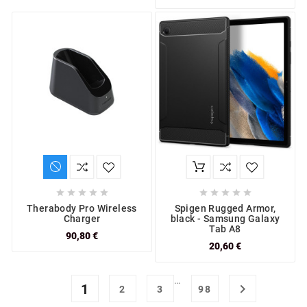










Therabody Pro Wireless
Spigen Rugged Armor,
Charger
black - Samsung Galaxy
Tab A8
90,80 €
20,60 €
…
1

2
3
98