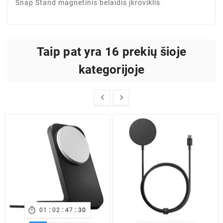
Snap Stand magnetinis belaidis įkroviklis
Taip pat yra 16 prekių šioje
kategorijoje


:
:
:

01
02
47
30