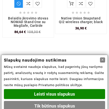










Belaidis įkrovimo stovas
Native Union Snapstand
NOMAD Stand One su
Qi2 wireless charger, black
MagSafe, Carbide
36,90 €
86,64 €
108,30 €
×
Slapukų naudojimo sutikimas

Informacijos saugojimas
Mūsų svetainė naudoja slapukus, kad pagerintų jūsų naršymo
patirtį, analizuotų srautą ir rodytų suasmenintą reklamą. Galite

Informacija
pasirinkti, kuriuos slapukus norite leisti. Daugiau informacijos
rasite mūsų puslapio Privatumo politikos skiltyje.

Jūsų paskyra
Leisti visus slapukus
Tik būtinus slapukus