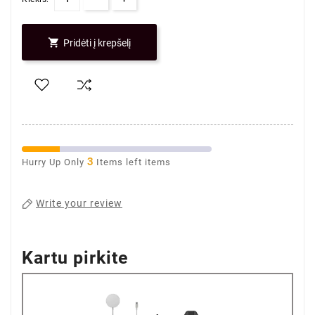

Pridėti į krepšelį
3
Hurry Up Only
Items left items
Write your review
Kartu pirkite