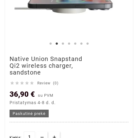
Native Union Snapstand
Qi2 wireless charger,
sandstone





Review (0)
36,90 €
su PVM
Pristatymas 4-8 d. d.
Paskutinė prekė
Kiekis: