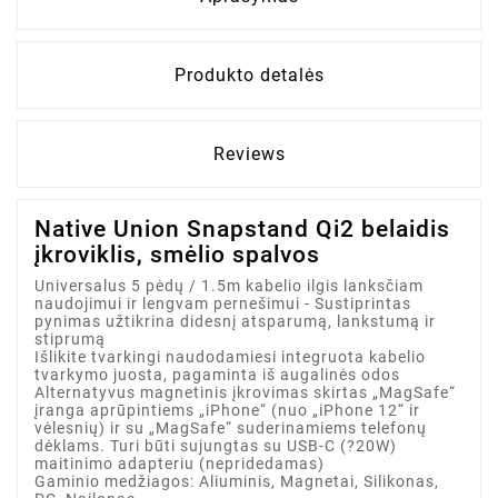
Produkto detalės
Reviews
Native Union Snapstand Qi2 belaidis
įkroviklis, smėlio spalvos
Universalus 5 pėdų / 1.5m kabelio ilgis lanksčiam
naudojimui ir lengvam pernešimui - Sustiprintas
pynimas užtikrina didesnį atsparumą, lankstumą ir
stiprumą
Išlikite tvarkingi naudodamiesi integruota kabelio
tvarkymo juosta, pagaminta iš augalinės odos
Alternatyvus magnetinis įkrovimas skirtas „MagSafe“
įranga aprūpintiems „iPhone“ (nuo „iPhone 12“ ir
vėlesnių) ir su „MagSafe“ suderinamiems telefonų
dėklams. Turi būti sujungtas su USB-C (?20W)
maitinimo adapteriu (nepridedamas)
Gaminio medžiagos: Aliuminis, Magnetai, Silikonas,