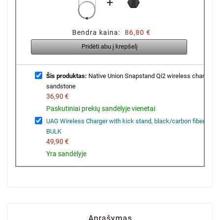
+
Bendra kaina:
86,80 €
Pridėti abu į krepšelį
Šis produktas:
Native Union Snapstand Qi2 wireless charger,
sandstone
36,90 €
Paskutiniai prekių sandėlyje vienetai
UAG Wireless Charger with kick stand, black/carbon fiber,
BULK
49,90 €
Yra sandėlyje
Aprašymas