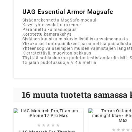
UAG Essential Armor Magsafe
Sisäänrakennettu MagSafe-moduuli
Kevyt yhteisvalettu rakenne
Parannettu kulmasuojaus
Korotettu kamerakehys
Sisäinen kuusikulmiokuvio lisää iskunvaimennusta
Ylikokoiset tuntopainikkeet parannettua painallust
Yhteensopiva useimpien muiden valmistajien langat
Kierrätettävä, muoviton pakkaus
Täyttää sotilasluokan pudotustestistandardin MIL
15 jalan pudotussuoja // 4,6 metriä
16 muuta tuotetta samassa 








