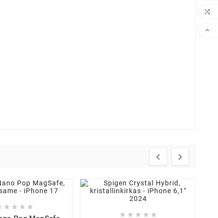













