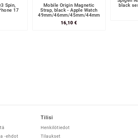
Spigen N
3 Spin,
Mobile Origin Magnetic
black se
iPhone 17
Strap, black - Apple Watch
x
49mm/46mm/45mm/44mm
16,10 €
Tilisi
stä
Henkilötiedot
ja -ehdot
Tilaukset