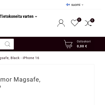
suomi

Tietokoneita varten
0
0
Ostoskori
0,00 €
safe, Black - iPhone 16
rmor Magsafe,
6