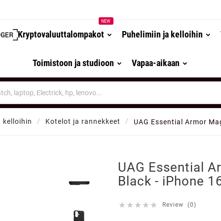
NEW
Kryptovaluuttalompakot
Puhelimiin ja kelloihin
Toimistoon ja studioon
Vapaa-aikaan
 kelloihin
Kotelot ja rannekkeet
UAG Essential Armor Mag

UAG Essential A
Black - iPhone 1





Review (0)