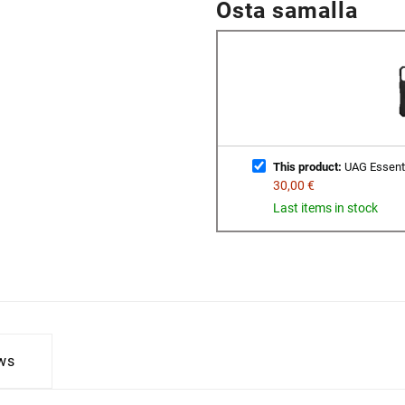
Osta samalla
This product:
UAG Essenti
30,00 €
Last items in stock
ws