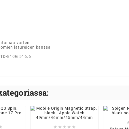
untumaa varten
tomien latureiden kanssa
-STD-810G 516.6
kategoriassa:





