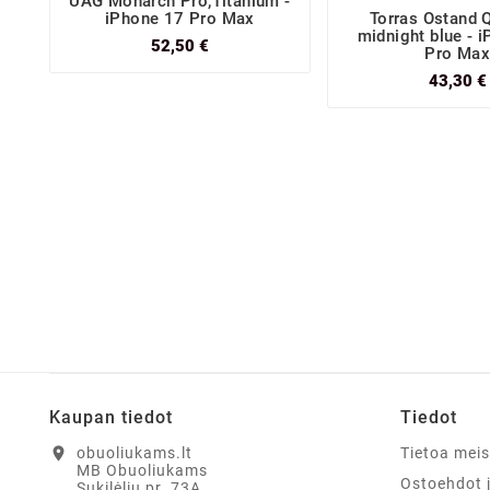
UAG Monarch Pro,Titanium -
iPhone 17 Pro Max
Torras Ostand Q
midnight blue - 
52,50 €
Pro Ma
43,30 €
Kaupan tiedot
Tiedot
location_on
obuoliukams.lt
Tietoa mei
MB Obuoliukams
Ostoehdot 
Sukilėlių pr. 73A