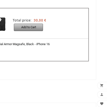
Total price:
30,00 €
Add to Cart
al Armor Magsafe, Black - iPhone 16


