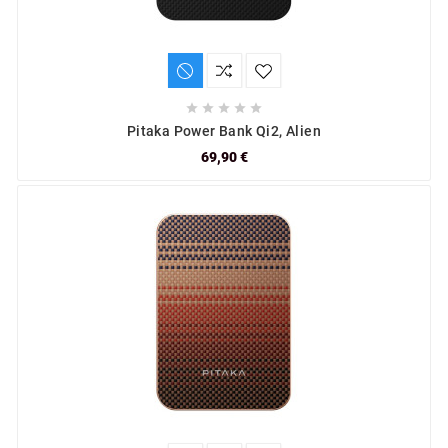





Pitaka Power Bank Qi2, Alien
69,90 €