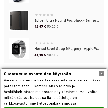
hinta
iPad Pro 11 2022
(1)
iPad Pro 11 tuumaa (2024)
(4)





Spigen Ultra Hybrid Pro, black - Samsung Galaxy Tab S10/S9+
iPad Pro 12,9 2018
(2)
Normaali
Hinta
42,67 €
50,20 €
hinta
iPad Pro 12,9 2022
(2)
iPad Pro 13-tuumainen (2024)
(2)





iPhone 15 Pro
(4)
Nomad Sport Strap M/L, grey - Apple Watch 49mm/46mm/45mm/44mm/42mm
iPhone 15 Pro Max
(5)
Normaali
Hinta
38,60 €
45,41 €
hinta
iPhone 16
(4)
iPhone 16 Plus
(1)
×
Suostumus evästeiden käyttöön
iPhone 16 Pro
(16)
Verkkosivustomme käyttää evästeitä selauskokemuksesi

Kaupan tiedot
iPhone 16 Pro Max
(17)
parantamiseen, liikenteen analysointiin ja
iPhone 17
(5)
henkilökohtaisten mainosten näyttämiseen. Voit valita,

Tiedot
mitkä evästeet haluat sallia. Lisätietoja on
iPhone 17 Pro
(16)
verkkosivustomme tietosuojakäytännössä.
iPhone 17 Pro Max
(16)

Tilisi