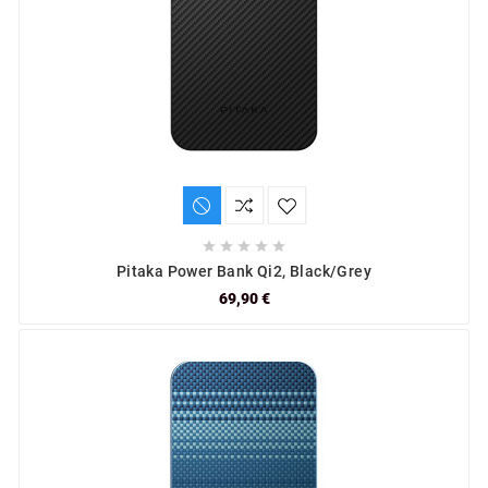





Pitaka Power Bank Qi2, Black/Grey
69,90 €