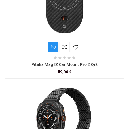





Pitaka MagEZ Car Mount Pro 2 Qi2
59,90 €