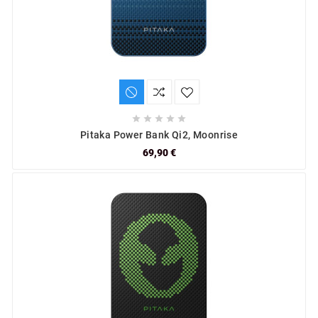





Pitaka Power Bank Qi2, Moonrise
69,90 €