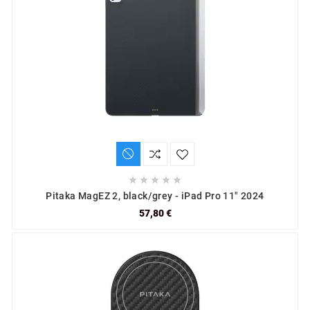





Pitaka MagEZ 2, black/grey - iPad Pro 11" 2024
57,80 €