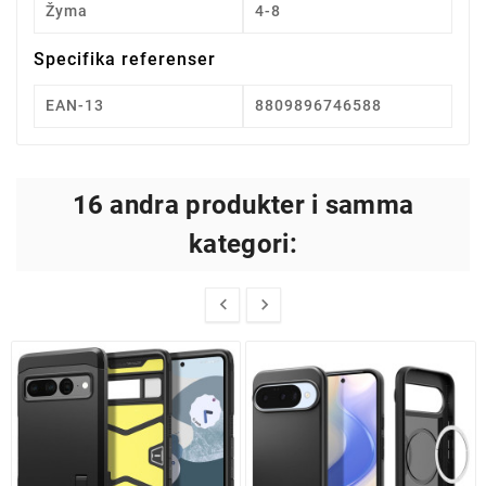
Žyma
4-8
Specifika referenser
EAN-13
8809896746588
16 andra produkter i samma
kategori:

