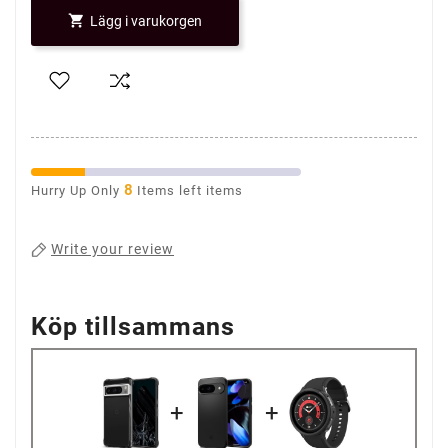

Lägg i varukorgen
8
Hurry Up Only
Items left items
Write your review
Köp tillsammans
+
+