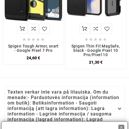










Spigen Tough Armor, svart
Spigen Thin Fit MagSafe,
- Google Pixel 7 Pro
black - Google Pixel 10
Pro/Pixel 10
24,60 €
21,30 €
Texten verkar inte vara på litauiska. Om du
menade:- Parduotuvės informacija (information
om butik): Butiksinformation - Saugoti

informaciją (att lagra information): Lagra
information - Lagrinė informacija / saugoma
informacija (lagrad information): Lagrad
informationVilken betydelse avsåg du?
×