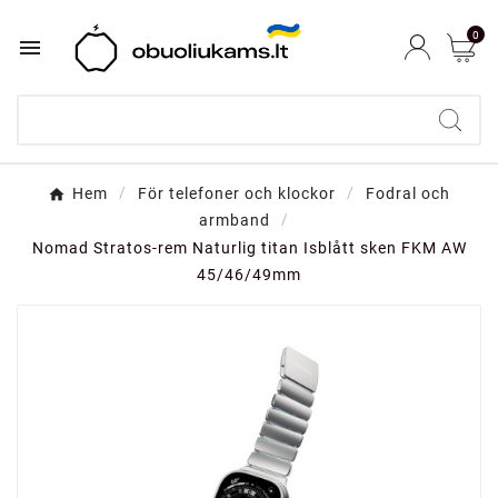
0

Hem
För telefoner och klockor
Fodral och
armband
Nomad Stratos-rem Naturlig titan Isblått sken FKM AW
45/46/49mm