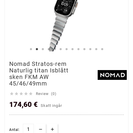
Nomad Stratos-rem
Naturlig titan Isblått
sken FKM AW
45/46/49mm





Review (0)
174,60 €
Skatt ingår
Antal: