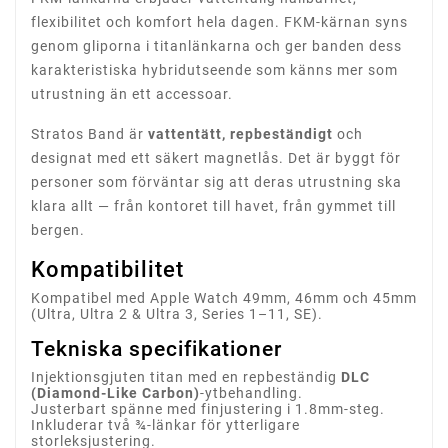
flexibilitet och komfort hela dagen. FKM-kärnan syns
genom gliporna i titanlänkarna och ger banden dess
karakteristiska hybridutseende som känns mer som
utrustning än ett accessoar.
Stratos Band är
vattentätt, repbeständigt
och
designat med ett säkert magnetlås. Det är byggt för
personer som förväntar sig att deras utrustning ska
klara allt — från kontoret till havet, från gymmet till
bergen.
Kompatibilitet
Kompatibel med Apple Watch 49mm, 46mm och 45mm
(Ultra, Ultra 2 & Ultra 3, Series 1–11, SE).
Tekniska specifikationer
Injektionsgjuten titan med en repbeständig
DLC
(Diamond-Like Carbon)
-ytbehandling.
Justerbart spänne med finjustering i 1.8mm-steg.
Inkluderar två ¾-länkar för ytterligare
storleksjustering.