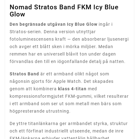
Nomad Stratos Band FKM Icy Blue
Glow
Den begränsade utgåvan Icy Blue Glow
ingår i
Stratos-serien. Denna version utnyttjar
fotoluminescensens kraft — den absorberar ljusenergi
och avger ett blått sken i mörka miljöer. Medan
remmen har en universell blåvit ton under dagen
förvandlas den till en iögonfallande detalj på natten.
Stratos Band
är ett armband olikt något som
någonsin gjorts för Apple Watch. Det skapades
genom att kombinera
klass 4-titan
med
kompressionsformgjutet FKM-gummi, vilket resulterar
i ett armband som ser ut som metall men bärs som
högpresterande utrustning.
De yttre titanlänkarna ger armbandet styrka, struktur
och ett förfinat industriellt utseende, medan de inre
FKM-länkarna erbjuder vattentålig hållbarhet,