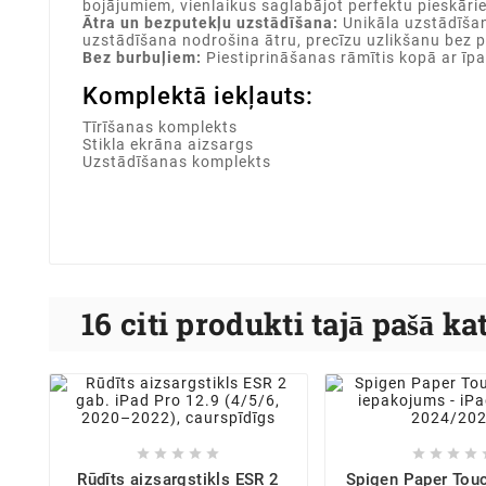
bojājumiem, vienlaikus saglabājot perfektu pieskārie
Ātra un bezputekļu uzstādīšana:
Unikāla uzstādīšan
uzstādīšana nodrošina ātru, precīzu uzlikšanu bez p
Bez burbuļiem:
Piestiprināšanas rāmītis kopā ar īpaš
Komplektā iekļauts:
Tīrīšanas komplekts
Stikla ekrāna aizsargs
Uzstādīšanas komplekts
16 citi produkti tajā pašā ka









Rūdīts aizsargstikls ESR 2
Spigen Paper Touc