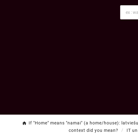
If "Home" means "namai" (a home/house): latviešu
context did you mean?
IT un