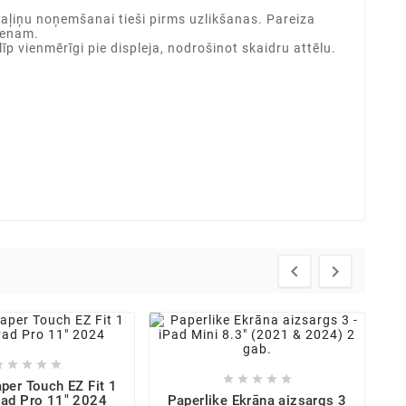
daļiņu noņemšanai tieši pirms uzlikšanas. Pareiza
ienam.
īp vienmērīgi pie displeja, nodrošinot skaidru attēlu.












per Touch EZ Fit 1
iPad Pro 11" 2024
Paperlike Ekrāna aizsargs 3