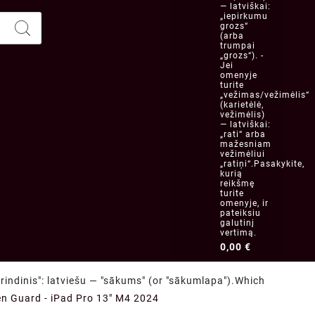
— latviškai:
„iepirkumu
grozs“
(arba
trumpai
„grozs“). -
Jei
omenyje
turite
„vežimas/vežimėlis“
(karietėlė,
vežimėlis)
— latviškai:
„rati“ arba
mažesniam
vežimėliui
„ratiņi“.Pasakykite,
kurią
reikšmę
turite
omenyje, ir
pateiksiu
galutinį
vertimą.
0,00 €
indinis": latviešu — "sākums" (or "sākumlapa").Which
en Guard - iPad Pro 13" M4 2024