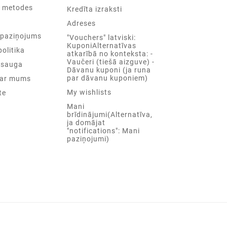
 metodes
Kredīta izraksti
Adreses
 paziņojums
"Vouchers" latviski:
KuponiAlternatīvas
olitika
atkarībā no konteksta: -
Vaučeri (tiešā aizguve) -
psauga
Dāvanu kuponi (ja runa
par dāvanu kuponiem)
s ar mums
My wishlists
te
Mani
brīdinājumi(Alternatīva,
ja domājat
"notifications": Mani
paziņojumi)