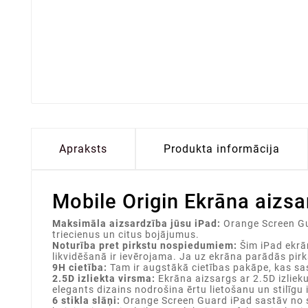
Apraksts
Produkta informācija
Mobile Origin Ekrāna aizsa
Maksimāla aizsardzība jūsu iPad:
Orange Screen Gua
triecienus un citus bojājumus.
Noturība pret pirkstu nospiedumiem:
Šim iPad ekrā
likvidēšanā ir ievērojama. Ja uz ekrāna parādās pirk
9H cietība:
Tam ir augstākā cietības pakāpe, kas sas
2.5D izliekta virsma:
Ekrāna aizsargs ar 2.5D izlieku
elegants dizains nodrošina ērtu lietošanu un stilīgu 
6 stikla slāņi:
Orange Screen Guard iPad sastāv no se