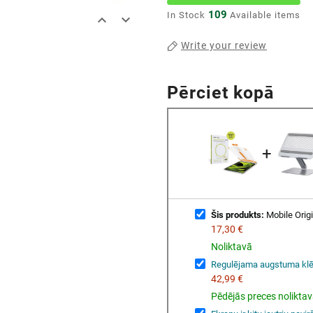
109
In Stock
Available items


Write your review
Pērciet kopā
+
Šis produkts:
Mobile Orig
17,30 €
Noliktavā
Regulējama augstuma klē
42,99 €
Pēdējās preces nolikta