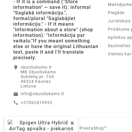
- If it is a command ("Store
Maksājuma
information" — save it): informal
"Saglabā informāciju.",
Piegāde
formal/plural "Saglabājiet
Juridiskais
informāciju." - If it means
"information about a store" (shop
Privātuma p
information): "Informācija par
Aplinkos a
veikalu."If you meant something
Sazinietie
else or have the original Lithuanian
text, paste it and I’ll translate
Vietnes kar
precisely.
location_on
obuoliukams.lt
MB Obuoliukams
Sukilėlių pr. 73A
49324 Kaunas
Lietuva
info@obuoliukams.lt
email
+37062419992
call

© 2019 - Ecommerce software by PrestaShop™