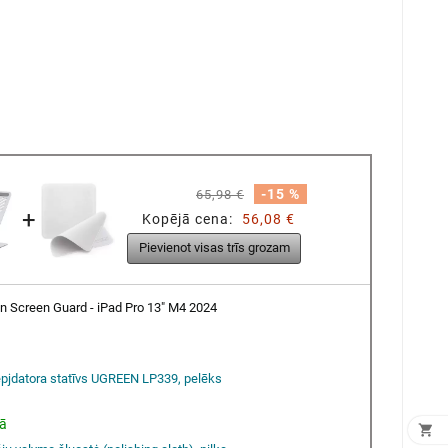
-15 %
65,98 €
+
Kopējā cena:
56,08 €
Pievienot visas trīs grozam
in Screen Guard - iPad Pro 13" M4 2024
pjdatora statīvs UGREEN LP339, pelēks
vā
