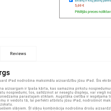
Ekranų ir kitų jautrių pavi
5,69 €
Pēdējās preces nolikta
Reviews
rgs
rd iPad nodrošina maksimālu aizsardzību jūsu iPad. Šis ekrāna 
na aizsargam ir īpaša kārta, kas samazina pirkstu nospiedumus
stu nospiedumi, tos, salīdzinot ar nesegtu displeju, var viegli 
niedzama parastajam stiklam. Augstāka cietība ir iespējama tik
mu ir veidots tā, lai perfekti atbilstu jūsu iPad, nodrošinot ma
izskatu.
šiem slāņiem. Šī slāņu kombinācija nodrošina drošu aizsardzī