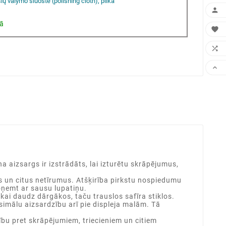
ršių valymo šluostė (polishing cloth), pilka

vā



aizsargs ir izstrādāts, lai izturētu skrāpējumus,
 un citus netīrumus. Atšķirība pirkstu nospiedumu
noņemt ar sausu lupatiņu.
ai daudz dārgākos, taču trauslos safīra stiklos.
ksimālu aizsardzību arī pie displeja malām. Tā
bu pret skrāpējumiem, triecieniem un citiem