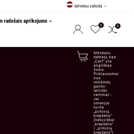
latviesu valoda

un radošais aprīkojums
0
0
Atkreipiu
dėmesį, kad
„Cart“ yra
angliškas
žodis.
Priklausomai
nuo
reikšmės,
galimi
latviški
vertimai:-
Jei
omenyje
turite
„pirkinių
krepšelis“
(lietuviškai
„krepšelis“
/ „pirkinių
krepšelis“)