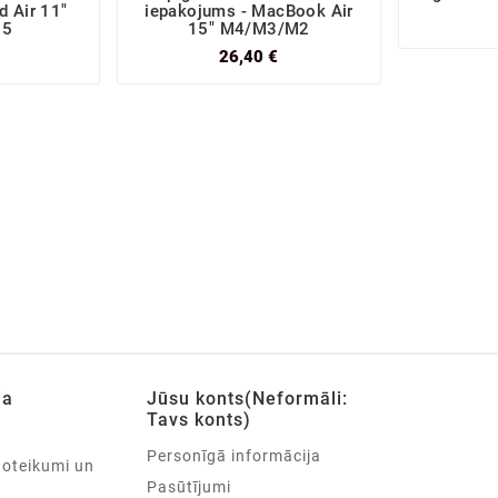
d Air 11"
iepakojums - MacBook Air
25
15" M4/M3/M2
26,40 €
ja
Jūsu konts(Neformāli:
Tavs konts)
Personīgā informācija
noteikumi un
Pasūtījumi