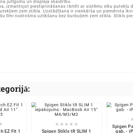
na jutīgumu un displeja skaidrību.
a, izmantojot piestiprināšanas rāmīti ar sistēmu sīku putekļu 
utekļiem zem stikla. Uzstādīšana ir vienkārša un piemērota ikv
u līmi nodrošina uzlikšanu bez burbuļiem zem stikla. Stikls piel
tegorijā:






Spigen Pa
h EZ Fit 1
Spigen Stikls tR SLIM 1
gab. - 