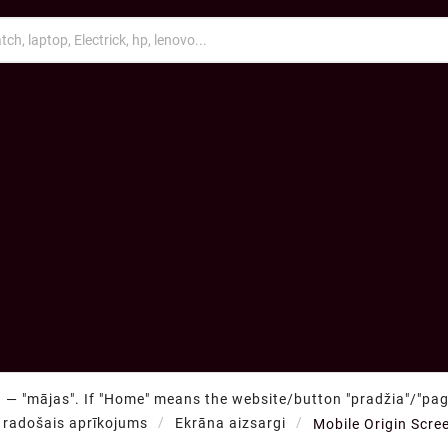
 — "mājas". If "Home" means the website/button "pradžia"/"pagr
 radošais aprīkojums
Ekrāna aizsargi
Mobile Origin Scre