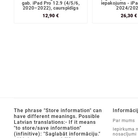
gab. iPad Pro 12.9 (4/5/6,
iepakojums - iPa
2020–2022), caurspīdīgs
2024/20
12,90 €
26,30 €
The phrase "Store information" can
Informāci
have different meanings. Possible
Par mums
Latvian translations:- If it means
"to store/save information"
Iepirkuma 
(infinitive): "Saglabāt informāciju."
nosacījumi