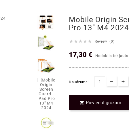

Mobile Origin Sc
Pro 13" M4 2024





Review (0)
17,30 €
Nodoklis iekļauts
Daudzums:
Pievienot grozam
