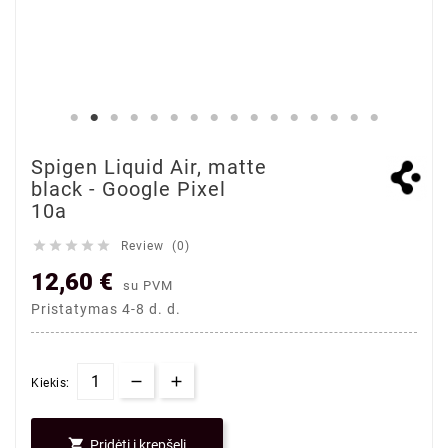
Spigen Liquid Air, matte
black - Google Pixel
10a





Review (0)
12,60 €
su PVM
Pristatymas 4-8 d. d.
Kiekis:

Pridėti į krepšelį