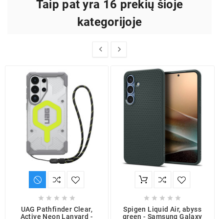
Taip pat yra 16 prekių šioje
kategorijoje












UAG Pathfinder Clear,
Spigen Liquid Air, abyss
Active Neon Lanyard -
green - Samsung Galaxy