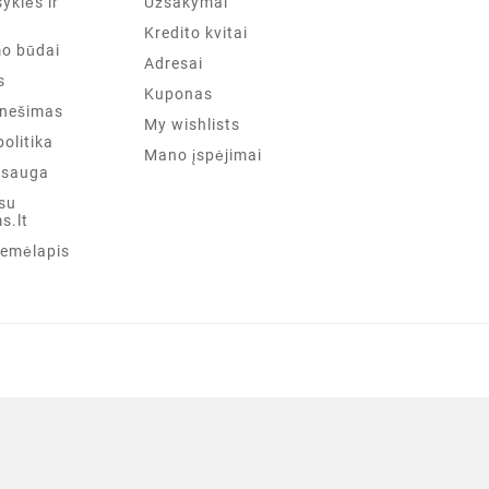
yklės ir
Užsakymai
Kredito kvitai
mo būdai
Adresai
s
Kuponas
anešimas
My wishlists
olitika
Mano įspėjimai
psauga
 su
s.lt
žemėlapis