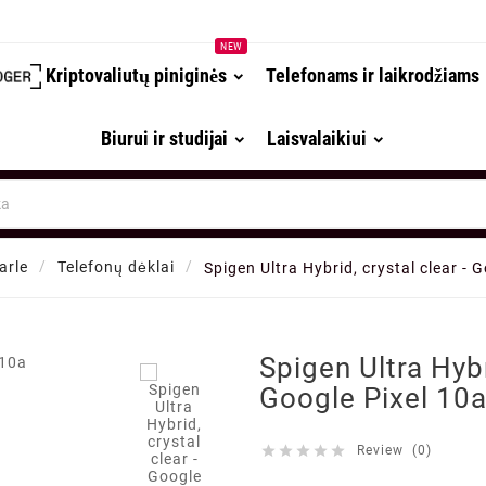
NEW
Kriptovaliutų piniginės
Telefonams ir laikrodžiams
Biurui ir studijai
Laisvalaikiui
arle
Telefonų dėklai
Spigen Ultra Hybrid, crystal clear - 

Spigen Ultra Hybr
Google Pixel 10





Review (0)