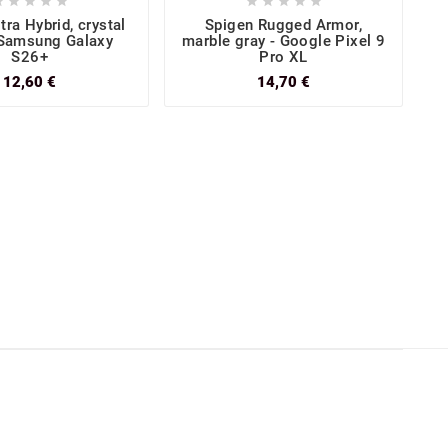










tra Hybrid, crystal
Spigen Rugged Armor,
 Samsung Galaxy
marble gray - Google Pixel 9
S26+
Pro XL
12,60 €
14,70 €
m