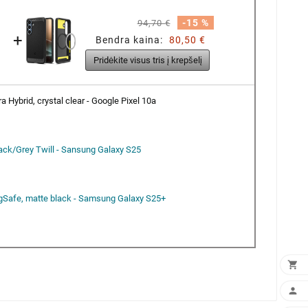
-15 %
94,70 €
+
Bendra kaina:
80,50 €
Pridėkite visus tris į krepšelį
a Hybrid, crystal clear - Google Pixel 10a
lack/Grey Twill - Sansung Galaxy S25
Safe, matte black - Samsung Galaxy S25+

