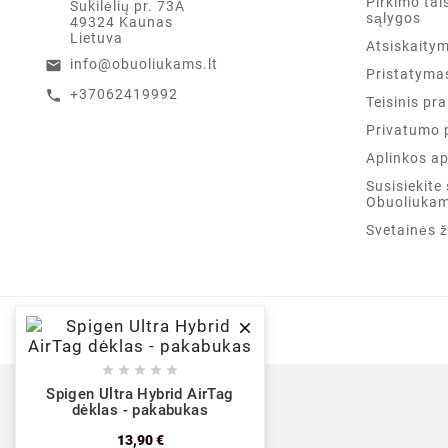
Pirkimo tais
Sukilėlių pr. 73A
sąlygos
49324 Kaunas
Lietuva
Atsiskaity
info@obuoliukams.lt
email
Pristatyma
+37062419992
call
Teisinis pr
Privatumo p
Aplinkos a
Susisiekite
Obuoliukam
Svetainės 

© 2021-2026 - obuoliukams.lt





Spigen Ultra Hybrid AirTag
dėklas - pakabukas
13,90 €