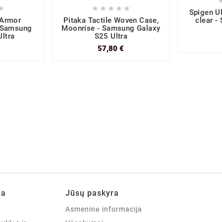






Spigen Ul
 Armor
Pitaka Tactile Woven Case,
clear -
- Samsung
Moonrise - Samsung Galaxy
ltra
S25 Ultra
57,80 €
ja
Jūsų paskyra
Asmeninė informacija