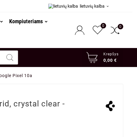
lietuvių kalba

Kompiuteriams
0
0
Krepšys
0,00 €
Google Pixel 10a
id, crystal clear -
a