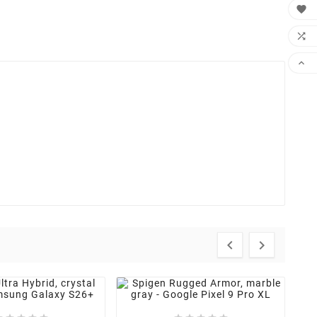




