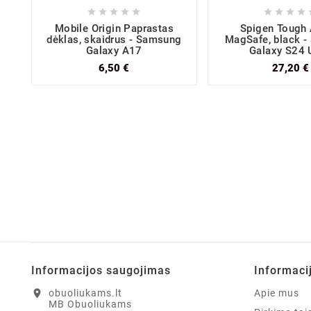









Mobile Origin Paprastas
Spigen Tough
dėklas, skaidrus - Samsung
MagSafe, black 
Galaxy A17
Galaxy S24 U
6,50 €
27,20 €
Informacijos saugojimas
Informaci
location_on
obuoliukams.lt
Apie mus
MB Obuoliukams