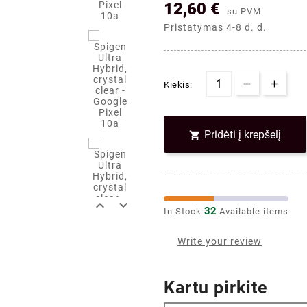
12,60 €
su PVM
Pristatymas 4-8 d. d.
Kiekis:
Pridėti į krepšelį



32
In Stock
Available items
Write your review
Kartu pirkite