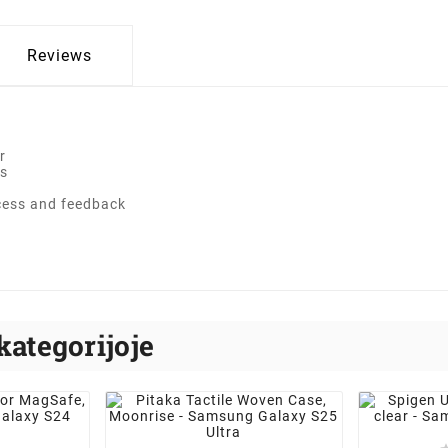
Reviews
r
es
ccess and feedback
kategorijoje