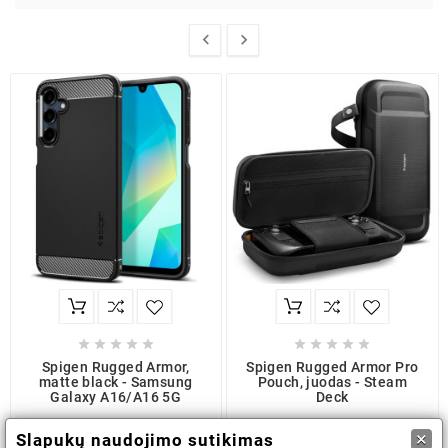












Spigen Rugged Armor,
Spigen Rugged Armor Pro
matte black - Samsung
Pouch, juodas - Steam
Galaxy A16/A16 5G
Deck
14,70 €
38,40 €
×
Slapukų naudojimo sutikimas