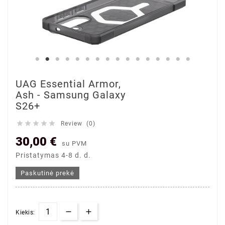
UAG Essential Armor,
Ash - Samsung Galaxy
S26+





Review (0)
30,00 €
su PVM
Pristatymas 4-8 d. d.
Paskutinė prekė
Kiekis: