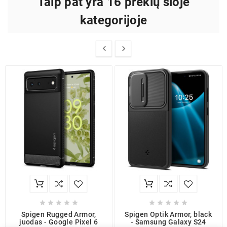
Taip pat yra 16 prekių šioje
kategorijoje












Spigen Rugged Armor,
Spigen Optik Armor, black
juodas - Google Pixel 6
- Samsung Galaxy S24