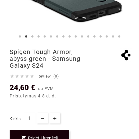
Spigen Tough Armor,
abyss green - Samsung
Galaxy S24





Review (0)
24,60 €
su PVM
Pristatymas 4-8 d. d.
Kiekis:

Pridėti į krepšelį