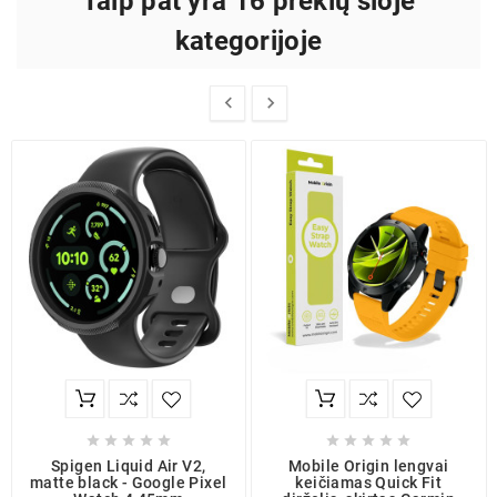
Taip pat yra 16 prekių šioje
kategorijoje












Spigen Liquid Air V2,
Mobile Origin lengvai
matte black - Google Pixel
keičiamas Quick Fit