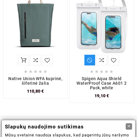










Native Union WFA kuprinė,
Spigen Aqua Shield
šiferinė žalia
WaterProof Case A601 2
Pack, white
110,80 €
19,10 €
×
Slapukų naudojimo sutikimas

Informacijos saugojimas
Mūsų svetainė naudoja slapukus, kad pagerintų jūsų naršymo