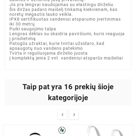
Jis yra lengvai naudojamas su elastingu dirželiu.
Šis diržas padaro maišelį tinkamą kiekvienam, kas
norėtų mėgautis lauko veikla.
IPX8 sertifikuotas vandeniui atsparumo įvertinimas
iki 30 metrų
Puiki saugojimo talpa
Lengvas dėklas su skaidria paviršiumi, kuris reaguoja
į prisilietimą
Patogūs užraktai, kurie tvirtai užsidaro, kad
apsaugotų nuo vandens patekimo
Tvirta ir reguliuojama dirželio juosta
Į komplektą įeina 2 vnt. vandeniui atsparūs maišeliai
Taip pat yra 16 prekių šioje
kategorijoje

