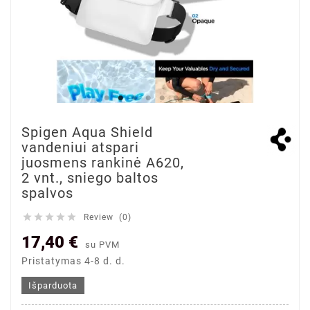
Spigen Aqua Shield
vandeniui atspari
juosmens rankinė A620,
2 vnt., sniego baltos
spalvos





Review (0)
17,40 €
su PVM
Pristatymas 4-8 d. d.
Išparduota