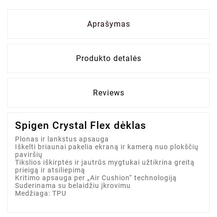
Aprašymas
Produkto detalės
Reviews
Spigen Crystal Flex dėklas
Plonas ir lankstus apsauga
Iškelti briaunai pakelia ekraną ir kamerą nuo plokščių
paviršių
Tikslios iškirptės ir jautrūs mygtukai užtikrina greitą
prieigą ir atsiliepimą
Kritimo apsauga per „Air Cushion“ technologiją
Suderinama su belaidžiu įkrovimu
Medžiaga: TPU