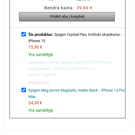
Bendra kaina:
39,60 €
Pridėti abu į krepšelį
Šis produktas:
Spigen Crystal Flex, krištolo skaidrumo -
iPhone 15
15,30 €
Yra sandėlyje
Apsauginis stiklas Spigen Glass tR EZ Fit 2 Pack,
transparency - iPhone 16 Pro/17 Pro/17
14,86 €
17,90 €
Išparduota
Spigen Mag Armor MagSafe, matte black - iPhone 13 Pro
Max
24,30 €
Yra sandėlyje