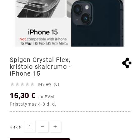
Spigen Crystal Flex,
krištolo skaidrumo -
iPhone 15





Review (0)
15,30 €
su PVM
Pristatymas 4-8 d. d.
Kiekis: