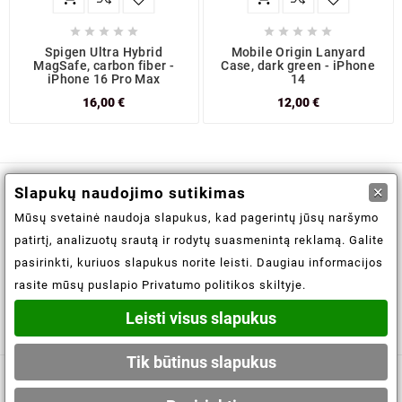










Spigen Ultra Hybrid
Mobile Origin Lanyard
MagSafe, carbon fiber -
Case, dark green - iPhone
iPhone 16 Pro Max
14
16,00 €
12,00 €
×
Slapukų naudojimo sutikimas

Informacijos saugojimas
Mūsų svetainė naudoja slapukus, kad pagerintų jūsų naršymo
patirtį, analizuotų srautą ir rodytų suasmenintą reklamą. Galite

Informacija
pasirinkti, kuriuos slapukus norite leisti. Daugiau informacijos
rasite mūsų puslapio Privatumo politikos skiltyje.

Jūsų paskyra
Leisti visus slapukus
Tik būtinus slapukus
© 2021-2026 - obuoliukams.lt