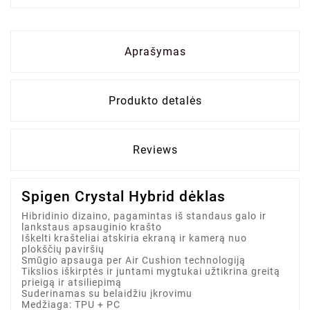
Aprašymas
Produkto detalės
Reviews
Spigen Crystal Hybrid dėklas
Hibridinio dizaino, pagamintas iš standaus galo ir
lankstaus apsauginio krašto
Iškelti krašteliai atskiria ekraną ir kamerą nuo
plokščių paviršių
Smūgio apsauga per Air Cushion technologiją
Tikslios iškirptės ir juntami mygtukai užtikrina greitą
prieigą ir atsiliepimą
Suderinamas su belaidžiu įkrovimu
Medžiaga: TPU + PC