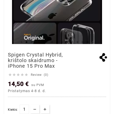
Spigen Crystal Hybrid,
krištolo skaidrumo -
iPhone 15 Pro Max





Review (0)
14,50 €
su PVM
Pristatymas 4-8 d. d.
Kiekis: