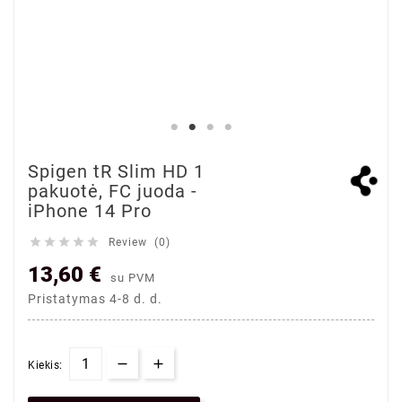
Spigen tR Slim HD 1
pakuotė, FC juoda -
iPhone 14 Pro





Review (0)
13,60 €
su PVM
Pristatymas 4-8 d. d.
Kiekis: