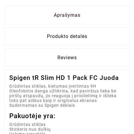
Aprašymas
Produkto detalės
Reviews
Spigen tR Slim HD 1 Pack FC Juoda
Grūdintas stiklas, kietumas įvertintas 9H
Oleofobinis danga užtikrina, kad paviršius lieka be
pirštų atspaudų, jis reaguoja į prisilietimą ir išlieka
toks pat aiškus kaip ir originalus ekranas
Suderinamas su Spigen dėklais
Pakuotėje yra:
Grūdintas stiklas
Stickeris nuo dulkių
Valymo servetėlė