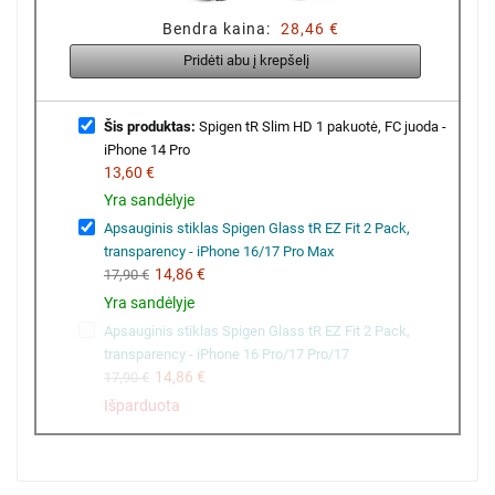
Bendra kaina:
28,46 €
Pridėti abu į krepšelį
Šis produktas:
Spigen tR Slim HD 1 pakuotė, FC juoda -
iPhone 14 Pro
13,60 €
Yra sandėlyje
Apsauginis stiklas Spigen Glass tR EZ Fit 2 Pack,
transparency - iPhone 16/17 Pro Max
14,86 €
17,90 €
Yra sandėlyje
Apsauginis stiklas Spigen Glass tR EZ Fit 2 Pack,
transparency - iPhone 16 Pro/17 Pro/17
14,86 €
17,90 €
Išparduota