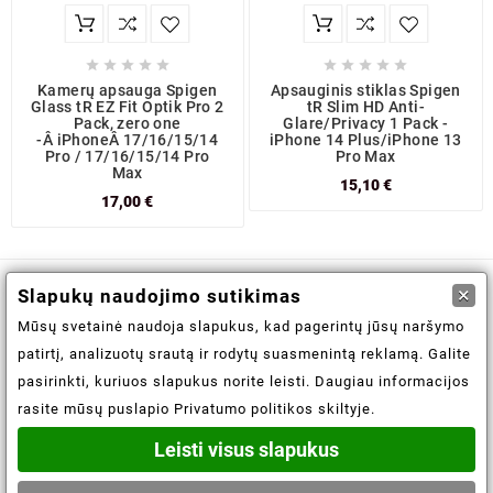










Kamerų apsauga Spigen
Apsauginis stiklas Spigen
Glass tR EZ Fit Optik Pro 2
tR Slim HD Anti-
Pack, zero one
Glare/Privacy 1 Pack -
-Â iPhoneÂ 17/16/15/14
iPhone 14 Plus/iPhone 13
Pro / 17/16/15/14 Pro
Pro Max
Max
15,10 €
17,00 €
×
Slapukų naudojimo sutikimas

Informacijos saugojimas
Mūsų svetainė naudoja slapukus, kad pagerintų jūsų naršymo
patirtį, analizuotų srautą ir rodytų suasmenintą reklamą. Galite

Informacija
pasirinkti, kuriuos slapukus norite leisti. Daugiau informacijos
rasite mūsų puslapio Privatumo politikos skiltyje.

Jūsų paskyra
Leisti visus slapukus