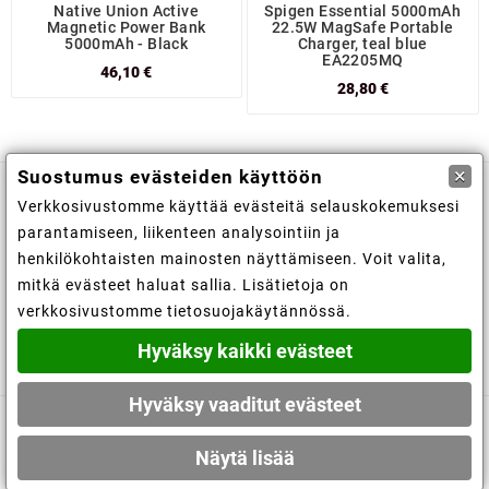
Native Union Active
Spigen Essential 5000mAh
Magnetic Power Bank
22.5W MagSafe Portable
5000mAh - Black
Charger, teal blue
EA2205MQ
46,10 €
28,80 €
×
Suostumus evästeiden käyttöön
Verkkosivustomme käyttää evästeitä selauskokemuksesi

Kaupan tiedot
parantamiseen, liikenteen analysointiin ja
henkilökohtaisten mainosten näyttämiseen. Voit valita,

Tiedot
mitkä evästeet haluat sallia. Lisätietoja on
verkkosivustomme tietosuojakäytännössä.

Tilisi
Hyväksy kaikki evästeet
Hyväksy vaaditut evästeet
© 2019 - Ecommerce software by PrestaShop™
Näytä lisää