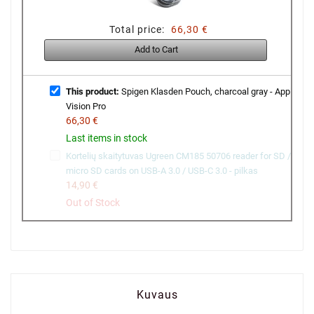
Total price:
66,30 €
Add to Cart
This product:
Spigen Klasden Pouch, charcoal gray - Apple
Vision Pro
66,30 €
Last items in stock
Kortelių skaitytuvas Ugreen CM185 50706 reader for SD /
micro SD cards on USB-A 3.0 / USB-C 3.0 - pilkas
14,90 €
Out of Stock
Kuvaus