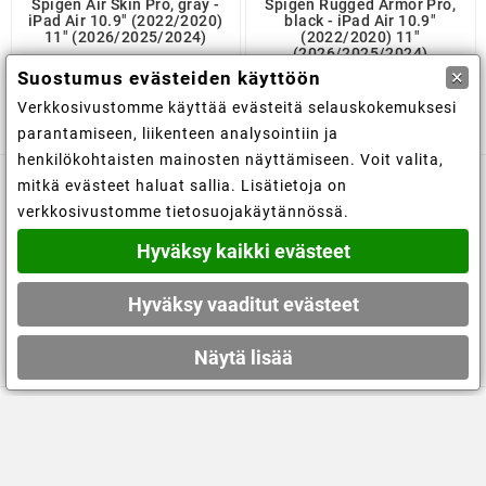
Spigen Air Skin Pro, gray -
Spigen Rugged Armor Pro,
iPad Air 10.9" (2022/2020)
black - iPad Air 10.9"
11" (2026/2025/2024)
(2022/2020) 11"
(2026/2025/2024)
51,30 €
×
Suostumus evästeiden käyttöön
34,60 €
Verkkosivustomme käyttää evästeitä selauskokemuksesi
parantamiseen, liikenteen analysointiin ja
henkilökohtaisten mainosten näyttämiseen. Voit valita,
mitkä evästeet haluat sallia. Lisätietoja on

Kaupan tiedot
verkkosivustomme tietosuojakäytännössä.
Hyväksy kaikki evästeet

Tiedot
Hyväksy vaaditut evästeet

Tilisi
Näytä lisää
© 2019 - Ecommerce software by PrestaShop™