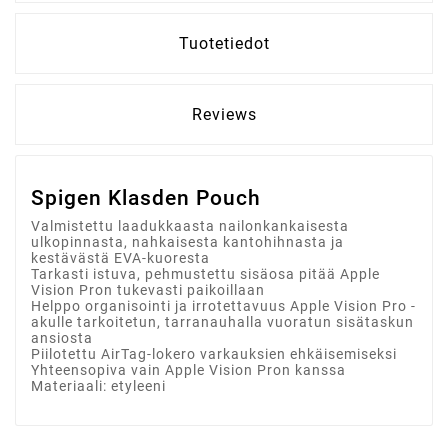
Tuotetiedot
Reviews
Spigen Klasden Pouch
Valmistettu laadukkaasta nailonkankaisesta
ulkopinnasta, nahkaisesta kantohihnasta ja
kestävästä EVA-kuoresta
Tarkasti istuva, pehmustettu sisäosa pitää Apple
Vision Pron tukevasti paikoillaan
Helppo organisointi ja irrotettavuus Apple Vision Pro -
akulle tarkoitetun, tarranauhalla vuoratun sisätaskun
ansiosta
Piilotettu AirTag-lokero varkauksien ehkäisemiseksi
Yhteensopiva vain Apple Vision Pron kanssa
Materiaali: etyleeni