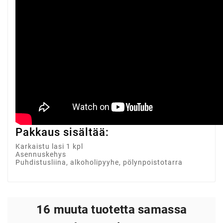
Pakkaus sisältää:
Karkaistu lasi 1 kpl
Asennuskehys
Puhdistusliina, alkoholipyyhe, pölynpoistotarra
16 muuta tuotetta samassa