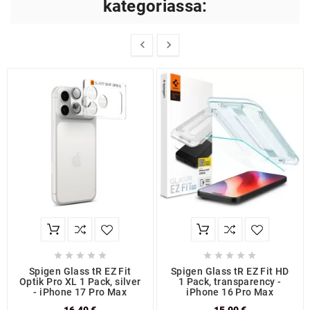
kategoriassa:












Spigen Glass tR EZ Fit
Spigen Glass tR EZ Fit HD
Optik Pro XL 1 Pack, silver
1 Pack, transparency -
- iPhone 17 Pro Max
iPhone 16 Pro Max
16,40 €
15,00 €