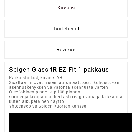
Kuvaus
Tuotetiedot
Reviews
Spigen Glass tR EZ Fit 1 pakkaus
Karkaistu lasi, kovuus 9H
Sisältää innovatiivisen, automaattisesti kohdistuvan
asennuskehyksen vaivatonta asennusta varten
Oleofobinen pinnoite pitää pinnan
sormenjälkivapaana, herkästi reagoivana ja kirkkaana
kuten alkuperäinen näyttö
Yhteensopiva Spigen-kuorten kanssa