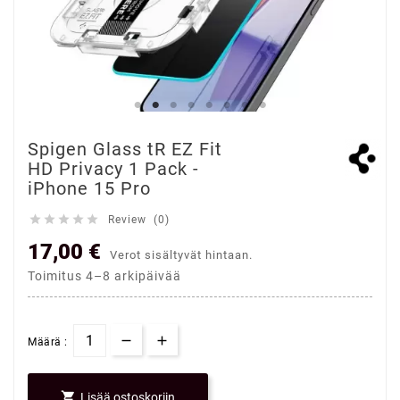
Spigen Glass tR EZ Fit
HD Privacy 1 Pack -
iPhone 15 Pro





Review (0)
17,00 €
Verot sisältyvät hintaan.
Toimitus 4–8 arkipäivää
Määrä :

Lisää ostoskoriin