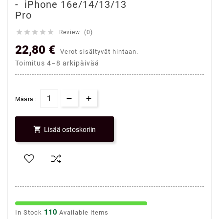
- iPhone 16e/14/13/13
Pro





Review (0)
22,80 €
Verot sisältyvät hintaan.
Toimitus 4–8 arkipäivää
Määrä :

Lisää ostoskoriin
110
In Stock
Available items