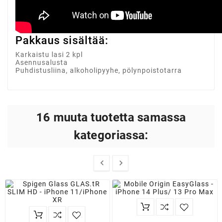
Pakkaus sisältää:
Karkaistu lasi 2 kpl
Asennusalusta
Puhdistusliina, alkoholipyyhe, pölynpoistotarra
16 muuta tuotetta samassa
kategoriassa:

