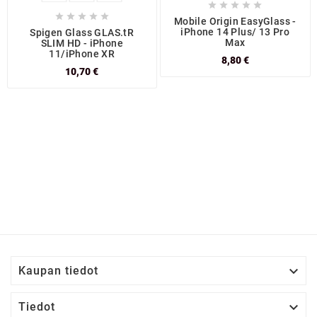










Mobile Origin EasyGlass -
iPhone 14 Plus/ 13 Pro
Spigen Glass GLAS.tR
Max
SLIM HD - iPhone
11/iPhone XR
8,80 €
10,70 €

Kaupan tiedot

Tiedot