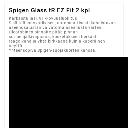
Spigen Glass tR EZ Fit 2 kpl
Karkaistu lasi, 9H-kovuusluokitus
Sisältää innovatiivisen, automaattisesti kohdistuvan
asennusalustan vaivatonta asennusta varten
Oleofobinen pinnoite pitää pinnan
sormenjälkivapaana, kosketukseen herkästi
reagoivana ja yhtä kirkkaana kuin alkuperäinen
näyttö
Yhteensopiva Spigen-suojakuorten kanssa