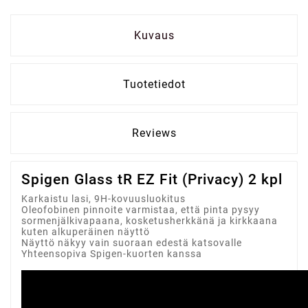
Kuvaus
Tuotetiedot
Reviews
Spigen Glass tR EZ Fit (Privacy) 2 kpl
Karkaistu lasi, 9H-kovuusluokitus
Oleofobinen pinnoite varmistaa, että pinta pysyy
sormenjälkivapaana, kosketusherkkänä ja kirkkaana
kuten alkuperäinen näyttö
Näyttö näkyy vain suoraan edestä katsovalle
Yhteensopiva Spigen-kuorten kanssa