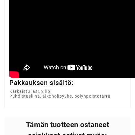
Pakkauksen sisältö:
Karkaistu lasi, 2 kpl
Puhdistusliina, alkoholipyyhe, pölynpoistotarra
Tämän tuotteen ostaneet