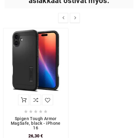
asiakkaat ostivat myös:







Spigen Tough Armor
MagSafe, black - iPhone
16
26,30 €