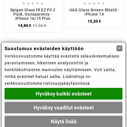










Spigen Glass tR EZ Fit 2
UAG Glass Screen Shield -
Pack, transparency -
iPhone 14
iPhone 16/15 Plus
15,20 €
14,86 €
17,90 €
×
Suostumus evästeiden käyttöön
Verkkosivustomme käyttää evästeitä selauskokemuksesi

Kaupan tiedot
parantamiseen, liikenteen analysointiin ja
henkilökohtaisten mainosten näyttämiseen. Voit valita,

Tiedot
mitkä evästeet haluat sallia. Lisätietoja on
verkkosivustomme tietosuojakäytännössä.

Tilisi
Hyväksy kaikki evästeet
Hyväksy vaaditut evästeet
© 2019 - Ecommerce software by PrestaShop™
Näytä lisää