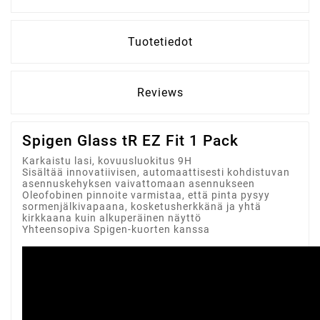
Tuotetiedot
Reviews
Spigen Glass tR EZ Fit 1 Pack
Karkaistu lasi, kovuusluokitus 9H
Sisältää innovatiivisen, automaattisesti kohdistuvan
asennuskehyksen vaivattomaan asennukseen
Oleofobinen pinnoite varmistaa, että pinta pysyy
sormenjälkivapaana, kosketusherkkänä ja yhtä
kirkkaana kuin alkuperäinen näyttö
Yhteensopiva Spigen-kuorten kanssa