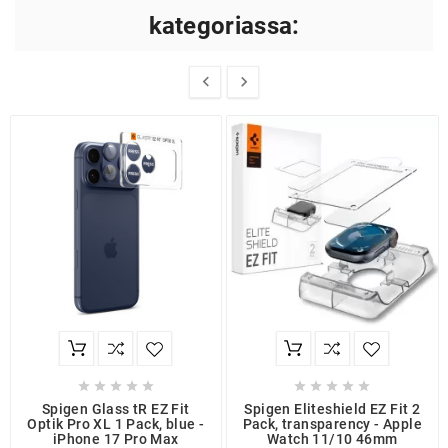
kategoriassa:












Spigen Glass tR EZ Fit
Spigen Eliteshield EZ Fit 2
Optik Pro XL 1 Pack, blue -
Pack, transparency - Apple
iPhone 17 Pro Max
Watch 11/10 46mm