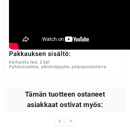
Pakkauksen sisältö:
Karkaistu lasi, 2 kpl
Puhdistusliina, alkoholipyyhe, pölynpoistotarra
Tämän tuotteen ostaneet
asiakkaat ostivat myös:

