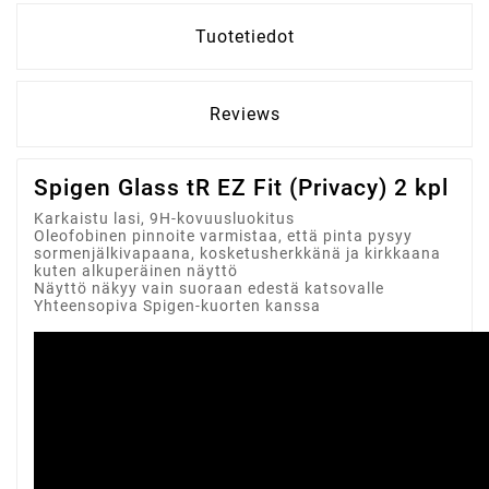
Tuotetiedot
Reviews
Spigen Glass tR EZ Fit (Privacy) 2 kpl
Karkaistu lasi, 9H-kovuusluokitus
Oleofobinen pinnoite varmistaa, että pinta pysyy
sormenjälkivapaana, kosketusherkkänä ja kirkkaana
kuten alkuperäinen näyttö
Näyttö näkyy vain suoraan edestä katsovalle
Yhteensopiva Spigen-kuorten kanssa