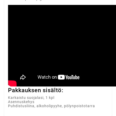
Pakkauksen sisältö:
Karkaistu suojalasi, 1 kpl
Asennuskehys
Puhdistusliina, alkoholipyyhe, pölynpoistotarra