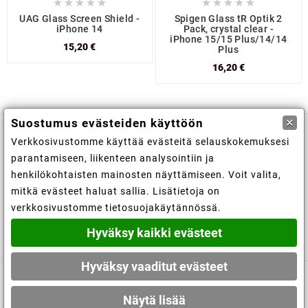










UAG Glass Screen Shield -
Spigen Glass tR Optik 2
iPhone 14
Pack, crystal clear -
iPhone 15/15 Plus/14/14
15,20 €
Plus
16,20 €
×
Suostumus evästeiden käyttöön
Verkkosivustomme käyttää evästeitä selauskokemuksesi

Kaupan tiedot
parantamiseen, liikenteen analysointiin ja
henkilökohtaisten mainosten näyttämiseen. Voit valita,

Tiedot
mitkä evästeet haluat sallia. Lisätietoja on
verkkosivustomme tietosuojakäytännössä.

Tilisi
Hyväksy kaikki evästeet
Hyväksy vaaditut evästeet
© 2019 - Ecommerce software by PrestaShop™
Näytä lisää