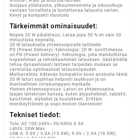
iPhone-, iPad- ja Android-laitteet
Suojaus ylilatausta, ylikuumenemista ja oikosulkuja
vastaan turvallista ja luotettavaa latausta varten.
Kevyt ja kompakti muotoilu
Tärkeimmät ominaisuudet:
Nopea 20 W pikalataus: Lataa jopa 50 %:iin vain 30
minuutissa nopealla,
20 W latauksella yhteensopivalle laitteelle
PD (Power Delivery) -teknologia: 20 W -sovittimessa
on PD (Power Delivery) -teknologia, joka mahdollistaa
nopeamman ja tehokkaamman latauksen. Säätämällä
tehoa dynaamisesti laitteen tarpeiden mukaan se
varmistaa optimaaliset latausnopeudet.
Matkavalmis: Kätevän kompaktin koon ansiosta tämä
20 W laturi sujahtaa helposti laukkuun ja on
ihanteellinen virtakumppani matkalle.
Yleinen yhteensopivuus: Laturi on yhteensopiva
laajan laitekirjon kanssa, kuten älypuhelimet, tabletit,
kaiuttimet, älykellot ja kuulokkeet. Erittäin
monikäyttöinen ja sopii moniin tilanteisiin!
Tekniset tiedot:
Tulo: AC 100-240V~50/60Hz 0.5A
Lähtö: 20W Max
USB-A: 5.0V / 3.0A (15.0W); 9.0V / 2.0A (18.0W);