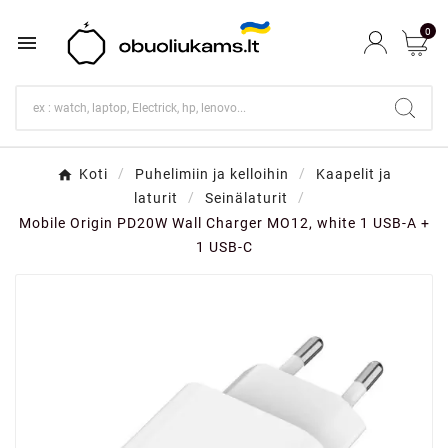
0

Koti
Puhelimiin ja kelloihin
Kaapelit ja
laturit
Seinälaturit
Mobile Origin PD20W Wall Charger MO12, white 1 USB-A +
1 USB-C