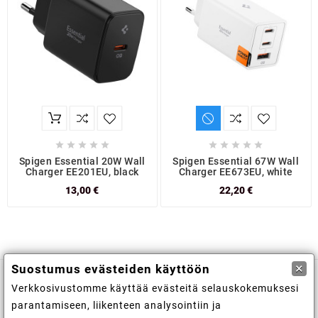










Spigen Essential 20W Wall
Spigen Essential 67W Wall
Charger EE201EU, black
Charger EE673EU, white
13,00 €
22,20 €
×
Suostumus evästeiden käyttöön
Verkkosivustomme käyttää evästeitä selauskokemuksesi

Kaupan tiedot
parantamiseen, liikenteen analysointiin ja