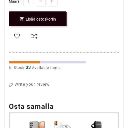
Määrä :

Lisää ostoskoriin
33
In Stock
Available items
Write your review
Osta samalla