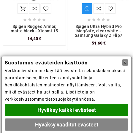










Spigen Rugged Armor,
Spigen Ultra Hybrid Pro
matte black - Xiaomi 15
MagSafe, clear white -
Samsung Galaxy Z Flip7
14,40 €
51,60 €
×
Suostumus evästeiden käyttöön
Verkkosivustomme käyttää evästeitä selauskokemuksesi

Kaupan tiedot
parantamiseen, liikenteen analysointiin ja
henkilökohtaisten mainosten näyttämiseen. Voit valita,

Tiedot
mitkä evästeet haluat sallia. Lisätietoja on
verkkosivustomme tietosuojakäytännössä.

Tilisi
Hyväksy kaikki evästeet
Hyväksy vaaditut evästeet
© 2019 - Ecommerce software by PrestaShop™