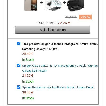
+
+
-15 %
85,00 €
Total price:
72,25 €
Add all three to Cart
This product:
Spigen Silicone Fit MagSafe, natural titanium -
Samsung Galaxy S25 Ultra
25,40 €
In Stock
Spigen Glass tR EZ Fit HD Transparency 2 Pack - Samsung
Galaxy S25+/S24+
21,20 €
In Stock
Spigen Rugged Armor Pro Pouch, black - Steam Deck
38,40 €
In Stock