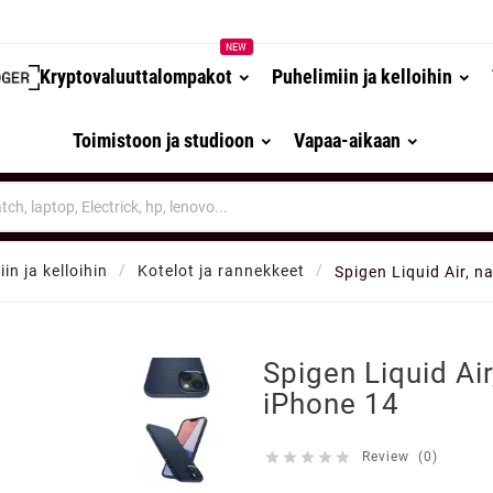
NEW
Kryptovaluuttalompakot
Puhelimiin ja kelloihin
Toimistoon ja studioon
Vapaa-aikaan
in ja kelloihin
Kotelot ja rannekkeet
Spigen Liquid Air, n

Spigen Liquid Air
iPhone 14





Review (0)