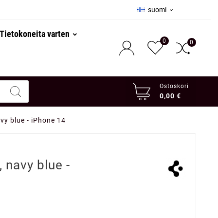
suomi

Tietokoneita varten
0
0
Ostoskori
0,00 €
avy blue - iPhone 14
, navy blue -