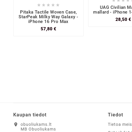









UAG Civilian M
Pitaka Tactile Woven Case,
mallard - iPhone 
StarPeak Milky Way Galaxy -
28,50 €
iPhone 16 Pro Max
57,80 €
Kaupan tiedot
Tiedot
location_on
obuoliukams.lt
Tietoa mei
MB Obuoliukams