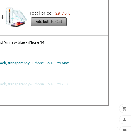
Total price:
29,76 €
+
Add both to Cart
d Air, navy blue - iPhone 14
Pack, transparency - iPhone 17/16 Pro Max
Pack, transparency - iPhone 17/16 Pro / 17


