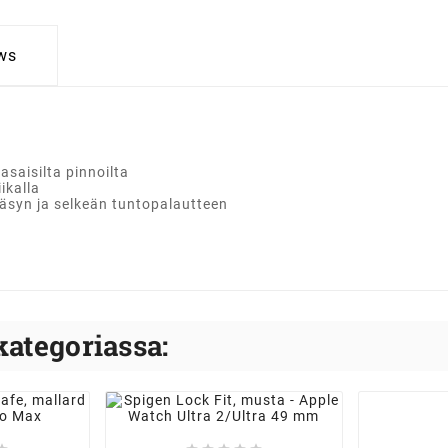
ws
asaisilta pinnoilta
ikalla
äsyn ja selkeän tuntopalautteen
kategoriassa: