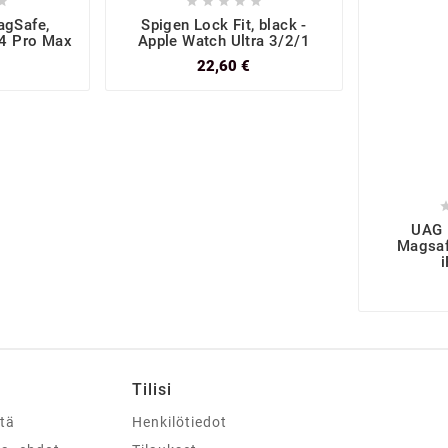






agSafe,
Spigen Lock Fit, black -
14 Pro Max
Apple Watch Ultra 3/2/1
22,60 €
UAG 
Magsaf
Tilisi
stä
Henkilötiedot