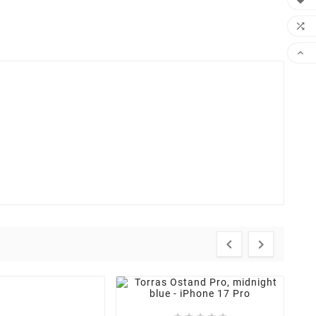



