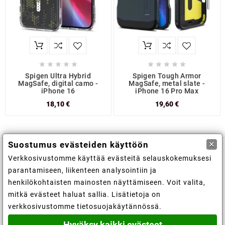










Spigen Ultra Hybrid
Spigen Tough Armor
MagSafe, digital camo -
MagSafe, metal slate -
iPhone 16
iPhone 16 Pro Max
18,10 €
19,60 €
×
Suostumus evästeiden käyttöön
Verkkosivustomme käyttää evästeitä selauskokemuksesi

Kaupan tiedot
parantamiseen, liikenteen analysointiin ja
henkilökohtaisten mainosten näyttämiseen. Voit valita,

Tiedot
mitkä evästeet haluat sallia. Lisätietoja on
verkkosivustomme tietosuojakäytännössä.

Tilisi
Hyväksy kaikki evästeet