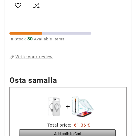
30
In Stock
Available items
Write your review
Osta samalla
+
Total price:
61,36 €
Add both to Cart