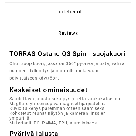
Tuotetiedot
Reviews
TORRAS Ostand Q3 Spin - suojakuori
Ohut suojakuori, jossa on 360° pyörivä jalusta, vahva
magneettikiinnitys ja muotoilu mukavaan
päivittäiseen käyttöön.
Keskeiset ominaisuudet
Säädettävä jalusta sekä pysty- että vaakakatseluun
MagSafe-yhteensopiva magneettijärjestelmä
Kuvioitu kehys paremman otteen saamiseksi
Kohotetut reunat näytön ja kameran linssien
ympärillä
Materiaali: PC, PMMA, TPU, alumiiniseos
Pyörivä jalusta