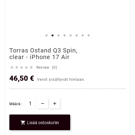
Torras Ostand Q3 Spin,
clear - iPhone 17 Air





Review (0)
46,50 €
Verot sisältyvät hintaan.
Määrä :

Lisää ostoskoriin