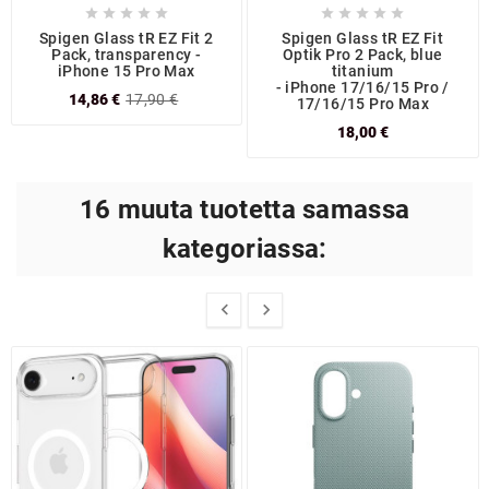










Spigen Glass tR EZ Fit 2
Spigen Glass tR EZ Fit
Pack, transparency -
Optik Pro 2 Pack, blue
iPhone 15 Pro Max
titanium
- iPhone 17/16/15 Pro /
14,86 €
17,90 €
17/16/15 Pro Max
18,00 €
16 muuta tuotetta samassa
kategoriassa:

