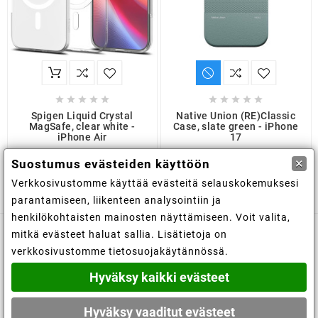










Spigen Liquid Crystal
Native Union (RE)Classic
MagSafe, clear white -
Case, slate green - iPhone
iPhone Air
17
15,70 €
47,50 €
×
Suostumus evästeiden käyttöön
Verkkosivustomme käyttää evästeitä selauskokemuksesi
parantamiseen, liikenteen analysointiin ja
henkilökohtaisten mainosten näyttämiseen. Voit valita,
mitkä evästeet haluat sallia. Lisätietoja on

Kaupan tiedot
verkkosivustomme tietosuojakäytännössä.
Hyväksy kaikki evästeet

Tiedot
Hyväksy vaaditut evästeet