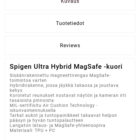
Kuvaus
Tuotetiedot
Reviews
Spigen Ultra Hybrid MagSafe -kuori
Sisäänrakennettu magneettirengas MagSafe-
toimintoa varten
Hybridirakenne, jossa jäykkä takaosa ja joustava
kehys
Korotetut reunukset nostavat näytön ja kameran irti
tasaisista pinnoista
MIL-sertifioitu Air Cushion Technology -
iskunvaimennuksella
Tarkat aukot ja tuntopainikkeet takaavat helpon
pääsyn ja hyvän tuntopalautteen
Langaton lataus- ja MagSafe-yhteensopiva
Materiaali: TPU + PC