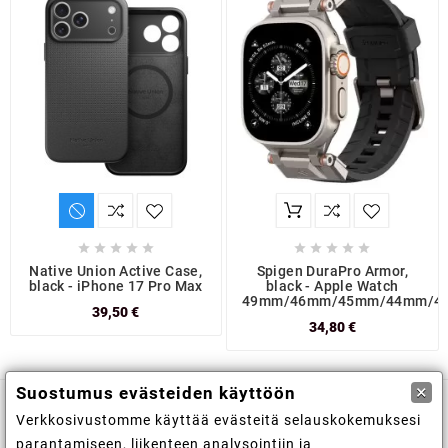










Native Union Active Case,
Spigen DuraPro Armor,
black - iPhone 17 Pro Max
black - Apple Watch
49mm/46mm/45mm/44mm/4
39,50 €
34,80 €
×
Suostumus evästeiden käyttöön
Verkkosivustomme käyttää evästeitä selauskokemuksesi

Kaupan tiedot
parantamiseen, liikenteen analysointiin ja