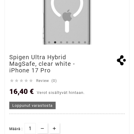
Spigen Ultra Hybrid
MagSafe, clear white -
iPhone 17 Pro





Review (0)
16,40 €
Verot sisältyvät hintaan.
Loppunut varastosta
Määrä :