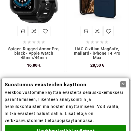










Spigen Rugged Armor Pro,
UAG Civilian MagSafe,
black - Apple Watch
mallard - iPhone 14 Pro
45mm/44mm
Max
16,80 €
28,50 €
×
Suostumus evästeiden käyttöön
Verkkosivustomme käyttää evästeitä selauskokemuksesi

Kaupan tiedot
parantamiseen, liikenteen analysointiin ja
henkilökohtaisten mainosten näyttämiseen. Voit valita,

Tiedot
mitkä evästeet haluat sallia. Lisätietoja on
verkkosivustomme tietosuojakäytännössä.

Tilisi