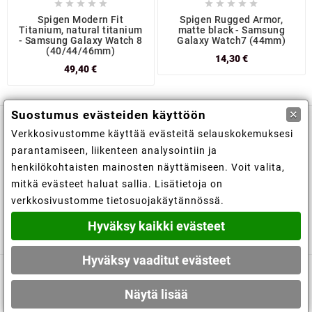










Spigen Modern Fit
Spigen Rugged Armor,
Titanium, natural titanium
matte black - Samsung
- Samsung Galaxy Watch 8
Galaxy Watch7 (44mm)
(40/44/46mm)
14,30 €
49,40 €
×
Suostumus evästeiden käyttöön
Verkkosivustomme käyttää evästeitä selauskokemuksesi

Kaupan tiedot
parantamiseen, liikenteen analysointiin ja
henkilökohtaisten mainosten näyttämiseen. Voit valita,

Tiedot
mitkä evästeet haluat sallia. Lisätietoja on
verkkosivustomme tietosuojakäytännössä.

Tilisi
Hyväksy kaikki evästeet
Hyväksy vaaditut evästeet
© 2019 - Ecommerce software by PrestaShop™
Näytä lisää