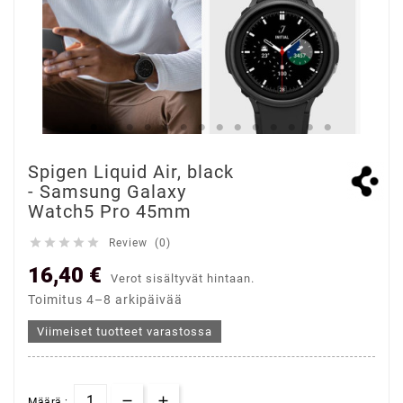
Spigen Liquid Air, black
- Samsung Galaxy
Watch5 Pro 45mm





Review (0)
16,40 €
Verot sisältyvät hintaan.
Toimitus 4–8 arkipäivää
Viimeiset tuotteet varastossa
Määrä :