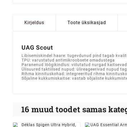
Kirjeldus
Toote üksikasjad
UAG Scout
Libisemiskindel haare: tugevdunud pind tagab kvalite
TPU: varustatud antimikroobsete omadustega
Paranenud löögikindlus: viilutatud nurgad kaitsevad 
Ülisuured taktiilsed nupud: ülireageerivad nupud t
Rihma kinnituskohad: integreeritud rihma kinnitusko
Sõjaline kukkumiskaitse: vastab sõjaliste kukkumis
16 muud toodet samas kateg