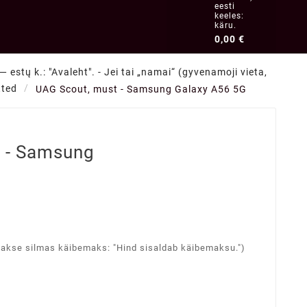
eesti
keeles:
käru.
0,00 €
 estų k.: "Avaleht". - Jei tai „namai“ (gyvenamoji vieta,
tted
UAG Scout, must - Samsung Galaxy A56 5G
 - Samsung
takse silmas käibemaks: "Hind sisaldab käibemaksu.")