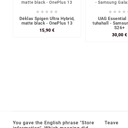









Dėklas Spigen Ultra Hybrid,
UAG Essential
matte black - OnePlus 13
tuhahall - Samsu
S26+
15,90 €
30,00 €
You gave the English phrase "Store
Teave