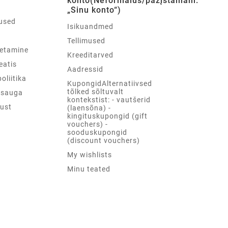
konto(Neformalus/pažįstamam:
„Sinu konto“)
used
Isikuandmed
d
Tellimused
etamine
Kreeditarved
teatis
Aadressid
oliitika
KupongidAlternatiivsed
tõlked sõltuvalt
psauga
kontekstist: - vautšerid
ust
(laensõna) -
kingituskupongid (gift
vouchers) -
sooduskupongid
(discount vouchers)
My wishlists
Minu teated