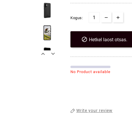
Kogus:

Hetkel laost otsas.


No Product available
Write your review