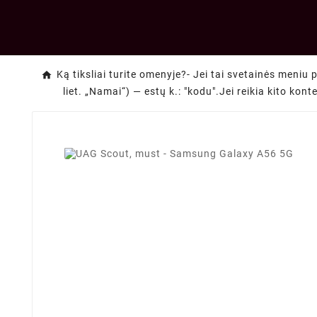
Ką tiksliai turite omenyje?- Jei tai svetainės meniu 
liet. „Namai“) — estų k.: "kodu".Jei reikia kito kon