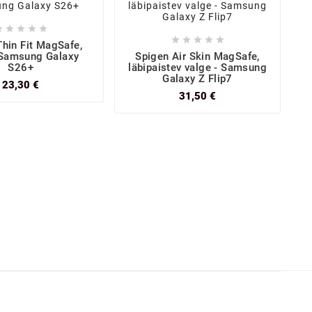










Thin Fit MagSafe,
 Samsung Galaxy
Spigen Air Skin MagSafe,
S26+
läbipaistev valge - Samsung
Galaxy Z Flip7
23,30 €
31,50 €