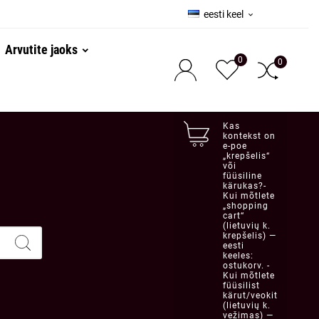
eesti keel

Arvutite jaoks
0
0
Kas
kontekst on
e-poe
„krepšelis“
või
füüsiline
kärukas?-
Kui mõtlete
„shopping
cart“
(lietuvių k.
krepšelis) —
eesti
keeles:
ostukorv. -
Kui mõtlete
füüsilist
kärut/veokit
(lietuvių k.
vežimas) —