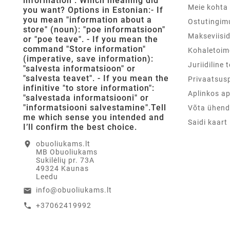
information". Which meaning did
Meie kohta
you want? Options in Estonian:- If
you mean "information about a
Ostutingim
store" (noun): "poe informatsioon"
Makseviisi
or "poe teave". - If you mean the
command "Store information"
Kohaletoim
(imperative, save information):
Juriidiline 
"salvesta informatsioon" or
"salvesta teavet". - If you mean the
Privaatsusp
infinitive "to store information":
Aplinkos a
"salvestada informatsiooni" or
"informatsiooni salvestamine".Tell
Võta ühend
me which sense you intended and
Saidi kaart
I’ll confirm the best choice.
location_on
obuoliukams.lt
MB Obuoliukams
Sukilėlių pr. 73A
49324 Kaunas
Leedu
info@obuoliukams.lt
email
+37062419992
call