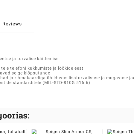
Reviews
etse ja turvalise käitlemise
teie telefoni kukkumiste ja löökide eest
agavad selge klõpsutunde
had ja rihmakaardiga ühilduvus lisaturvalisuse ja mugavuse jao
testide standarditele (MIL-STD-810G 516.6)
oorias: