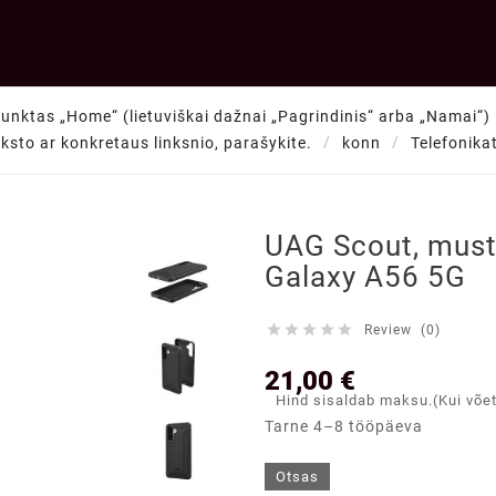
punktas „Home“ (lietuviškai dažnai „Pagrindinis“ arba „Namai“) —
teksto ar konkretaus linksnio, parašykite.
konn
Telefonika

UAG Scout, must
Galaxy A56 5G





Review (0)
21,00 €
Hind sisaldab maksu.(Kui võe
Tarne 4–8 tööpäeva
Otsas