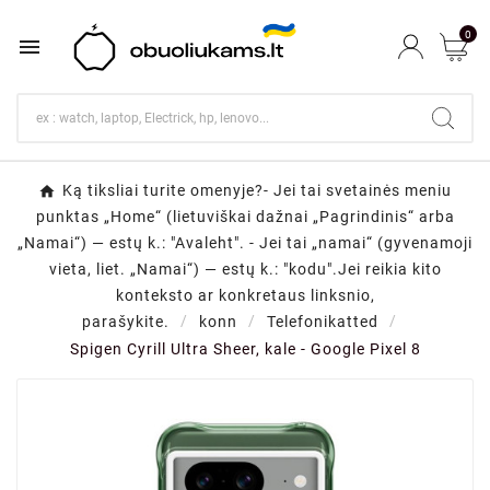
0

Ką tiksliai turite omenyje?- Jei tai svetainės meniu
punktas „Home“ (lietuviškai dažnai „Pagrindinis“ arba
„Namai“) — estų k.: "Avaleht". - Jei tai „namai“ (gyvenamoji
vieta, liet. „Namai“) — estų k.: "kodu".Jei reikia kito
konteksto ar konkretaus linksnio,
parašykite.
konn
Telefonikatted
Spigen Cyrill Ultra Sheer, kale - Google Pixel 8