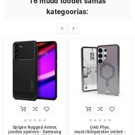
16 muud toodet samas
kategoorias:












Spigen Rugged Armor,
UAG Plyo,
juodos spalvos - Samsung
must/läbipaistev ombré -