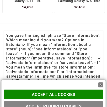
Galaxy S21 FE 5G
Samsung Galaxy S26 Ultra
14,90 €
37,40 €
You gave the English phrase "Store information".
Which meaning did you want? Options in
Estonian:- If you mean "information about a
store" (noun): "poe informatsioon" or "poe
teave". - If you mean the command "Store

information" (imperative, save information):
"salvesta informatsioon" or "salvesta teavet". - If
you mean the infinitive "to store information":
"salvestada informatsiooni" or "informatsiooni
salvestamine".Tell me which sense you intended
and I’ll confirm the best choice.
×

Teave
ACCEPT ALL COOKIES
Teie konto(Neformalus/pažįstamam: „Sinu
ACCEPT REQUIRED COOKIES