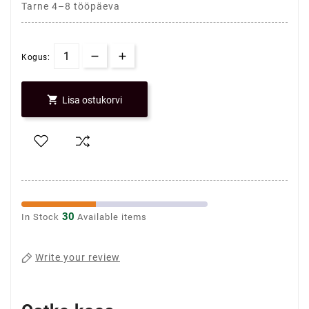
Tarne 4–8 tööpäeva
Kogus:

Lisa ostukorvi
30
In Stock
Available items
Write your review