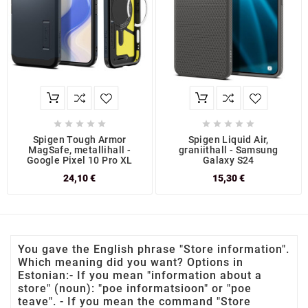










Spigen Tough Armor
Spigen Liquid Air,
MagSafe, metallihall -
graniithall - Samsung
Google Pixel 10 Pro XL
Galaxy S24
24,10 €
15,30 €
You gave the English phrase "Store information".
Which meaning did you want? Options in
Estonian:- If you mean "information about a
store" (noun): "poe informatsioon" or "poe
teave". - If you mean the command "Store