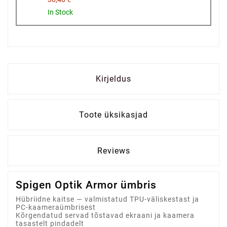
In Stock
Kirjeldus
Toote üksikasjad
Reviews
Spigen Optik Armor ümbris
Hübriidne kaitse — valmistatud TPU-väliskestast ja
PC-kaameraümbrisest
Kõrgendatud servad tõstavad ekraani ja kaamera
tasastelt pindadelt