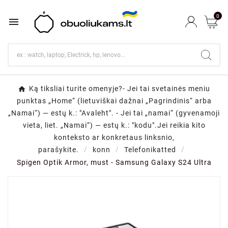
0

Ką tiksliai turite omenyje?- Jei tai svetainės meniu
punktas „Home“ (lietuviškai dažnai „Pagrindinis“ arba
„Namai“) — estų k.: "Avaleht". - Jei tai „namai“ (gyvenamoji
vieta, liet. „Namai“) — estų k.: "kodu".Jei reikia kito
konteksto ar konkretaus linksnio,
parašykite.
konn
Telefonikatted
Spigen Optik Armor, must - Samsung Galaxy S24 Ultra