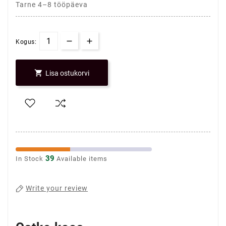
Tarne 4–8 tööpäeva
Kogus:

Lisa ostukorvi
39
In Stock
Available items
Write your review