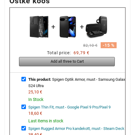
Ostke koos
+
+
-15 %
82,10 €
Total price:
69,79 €
Add all three to Cart
This product:
Spigen Optik Armor, must - Samsung Galaxy
S24 Ultra
25,10 €
In Stock
Spigen Thin Fit, must - Google Pixel 9 Pro/Pixel 9
18,60 €
Last items in stock
Spigen Rugged Armor Pro kandekott, must - Steam Deck
38,40 €