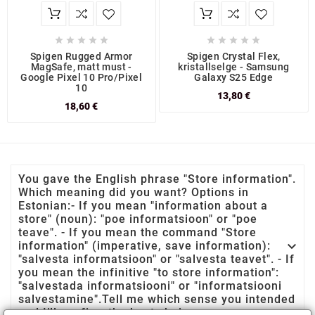










Spigen Rugged Armor
Spigen Crystal Flex,
MagSafe, matt must -
kristallselge - Samsung
Google Pixel 10 Pro/Pixel
Galaxy S25 Edge
10
13,80 €
18,60 €
You gave the English phrase "Store information".
Which meaning did you want? Options in
Estonian:- If you mean "information about a
store" (noun): "poe informatsioon" or "poe
teave". - If you mean the command "Store

information" (imperative, save information):
"salvesta informatsioon" or "salvesta teavet". - If
you mean the infinitive "to store information":
"salvestada informatsiooni" or "informatsiooni
salvestamine".Tell me which sense you intended
and I’ll confirm the best choice.