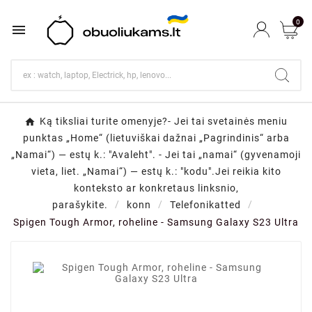
0

Ką tiksliai turite omenyje?- Jei tai svetainės meniu
punktas „Home“ (lietuviškai dažnai „Pagrindinis“ arba
„Namai“) — estų k.: "Avaleht". - Jei tai „namai“ (gyvenamoji
vieta, liet. „Namai“) — estų k.: "kodu".Jei reikia kito
konteksto ar konkretaus linksnio,
parašykite.
konn
Telefonikatted
Spigen Tough Armor, roheline - Samsung Galaxy S23 Ultra