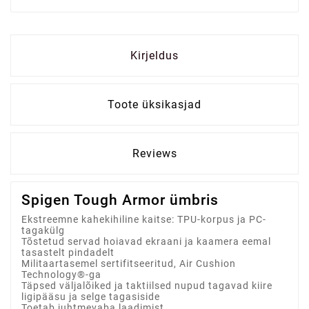
Kirjeldus
Toote üksikasjad
Reviews
Spigen Tough Armor ümbris
Ekstreemne kahekihiline kaitse: TPU-korpus ja PC-
tagakülg
Tõstetud servad hoiavad ekraani ja kaamera eemal
tasastelt pindadelt
Militaartasemel sertifitseeritud, Air Cushion
Technology®-ga
Täpsed väljalõiked ja taktiilsed nupud tagavad kiire
ligipääsu ja selge tagasiside
Toetab juhtmevaba laadimist