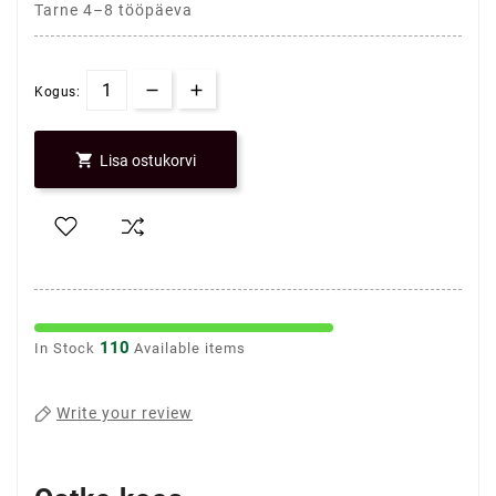
Tarne 4–8 tööpäeva
Kogus:

Lisa ostukorvi
110
In Stock
Available items
Write your review