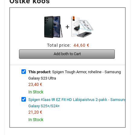
Ostke koos
+
Total price:
44,60 €
Add both to Cart
This product:
Spigen Tough Armor, roheline - Samsung
Galaxy S23 Ultra
23,40 €
In Stock
Spigen Klaas tR EZ Fit HD Läbipaistvus 2-pakk - Samsung
Galaxy S25+/S24+
21,20 €
In Stock