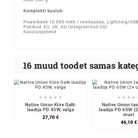
Komplekti kuulub:
Powerbank 10 000 mAh / reisilaadija, Lightning/US
Pistikud: EU, UK, AU (integreeritud US)
Kasutusjuhend
16 muud toodet samas kateg









Native Union Kiire GaN-
Native Union ta
laadija PD 45W, valge
laadija PD 65W (
must
27,70 €
46,10 €