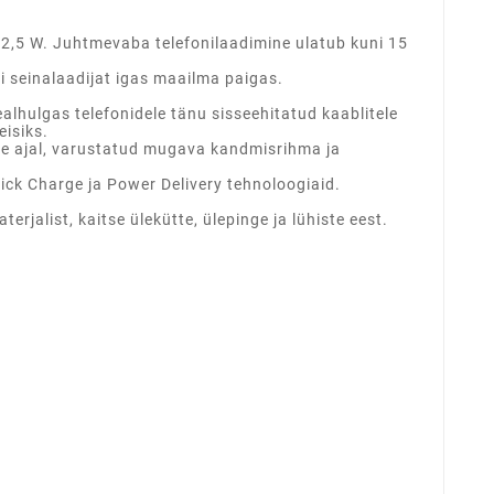
22,5 W. Juhtmevaba telefonilaadimine ulatub kuni 15
 seinalaadijat igas maailma paigas.
lhulgas telefonidele tänu sisseehitatud kaablitele
eisiks.
ise ajal, varustatud mugava kandmisrihma ja
ck Charge ja Power Delivery tehnoloogiaid.
alist, kaitse ülekütte, ülepinge ja lühiste eest.