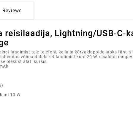
Reviews
 reisilaadija, Lightning/USB‑C‑
lge
et laadimist teie telefoni, kella ja kõrvaklappide jaoks tänu s
lahendus võimaldab kiiret laadimist kuni 20 W, sisaldab mugava
e olekust alati kursis.
 mAh
W)
 kuni 10 W