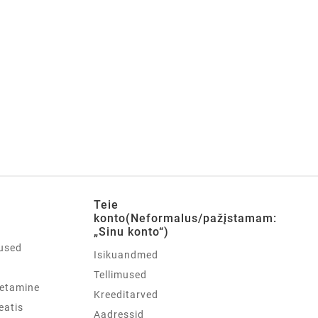
Teie
konto(Neformalus/pažįstamam:
„Sinu konto“)
used
Isikuandmed
d
Tellimused
etamine
Kreeditarved
teatis
Aadressid