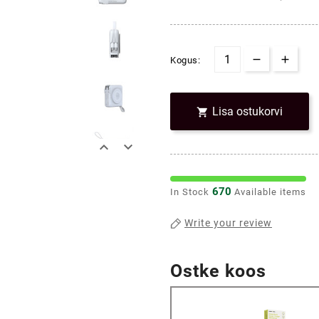
Kogus:
Lisa ostukorvi



670
In Stock
Available items
Write your review
Ostke koos