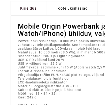
Kirjeldus
Toote üksikasjad
Mobile Origin Powerbank ja
Watch/iPhone) ühilduv, va
PowerBanki reisilaadija 10 000 mAh pakub universaals
vahetatavatele pistikupesadele. See kompaktne reisi
usaldusväärse kaitse. LCD-ekraan hoiab teid laadimis
Mahutavus: 10 000 mAh (38,5 Wh), nimimaht 6 500
Sisseehitatud USB‑C ja Lightning‑kaabel
USB‑C PD väljund kuni 20 W
USB‑A väljund kuni 22,5 W
Juhtmevaba laadimine kuni 15 W (Apple Watch 2,5 
Toetab AirPods‑ide laadimist
Võrgulaadija režiim EU/UK/AUS pistikutega, väljund
Telefonialuse/hoidja funktsioon
LCD‑laadimisoleku indikaator
Materjal: leegiaeglustatud ABS + PC
Kaitse ülekütte, ülepinge ja lühise eest
Mõõtmed: 83 × 84 × 32 mm
Kaal: 242 g