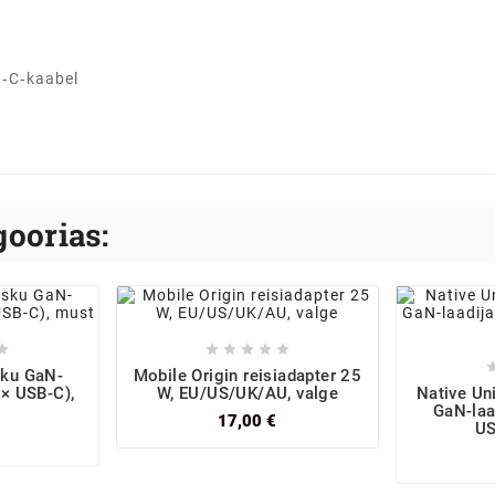
B‑C‑kaabel
oorias:






sku GaN-
Mobile Origin reisiadapter 25
2× USB-C),
W, EU/US/UK/AU, valge
Native Un
GaN-laa
17,00 €
US