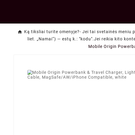
Ką tiksliai turite omenyje?- Jei tai svetainės meniu 
liet. „Namai“) — estų k.: "kodu".Jei reikia kito kon
Mobile Origin Powerb