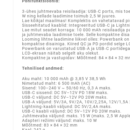
Põhifunktsioonid:
3‑ühes juhtmevaba reisilaadija: USB‑C ports, mis to
W ning kellade laadimine toimub 2,5 W juures.
Lae kõikjal maailmas! Komplektis on vahetatavad pi
Sisseehitatud kaablid: Integreeritud USB‑C ja Light
Lae mitut seadet korraga: 10 000 mAh reisilaadija p
ja juhtmevaba laadimise toele. Selle kompaktne disai
Looming lihtne laadimine liikvel olles: Powerbank 
kompaktse disainiga. Kiired QC ja PD pordid selge 
Powerbank on varustatud USB‑A ja USB‑C portidega, 
LCD‑ekraan näitab selgelt aku olekut.
Kompaktne ja vastupidav: Mõõtmed: 84 × 84 × 32 mm, 
Tehnilised andmed:
Aku maht: 10 000 mAh @ 3,85 V 38,5 Wh
Nimetatud maht: 6 500 mAh (AC)
Sisend: 100–240 V ~ 50/60 Hz, 0,3 A maks.
USB‑C sissend: DC 5V–12V PD 18W maks.
USB‑C väljund: DC 5V–12V PD 20W maks.
USB‑A väljund: 5V/3A, 9V/2A, 10V/2,25A, 12V/1,5A
Lightning‑kaabli väljund: DC 5V/2,4A maks.
USB‑C kaabli väljund: DC 5V–12V PD 20W maks.
Juhtmevaba väljund: maks. 15 W (maks. 2,5 W Apple
Adapteri režiimi väljund: maks. 10 W
Mõõtmed: 83 × 84 × 32 mm
Kaal: 242 g