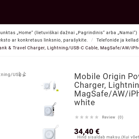
punktas „Home“ (lietuviškai dažnai „Pagrindinis“ arba „Namai“) —
teksto ar konkretaus linksnio, parašykite.
Telefonide ja kella
ank & Travel Charger, Lightning/USB-C Cable, MagSafe/AW/iPh

Mobile Origin Po
Charger, Lightni
MagSafe/AW/iPh
white





Review (0)
34,40 €
Hind sisaldab maksu.(Kui võe