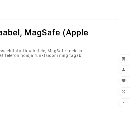
kaabel, MagSafe (Apple
isseehitatud kaablitele, MagSafe-toele ja
t telefonihoidja funktsiooni ning tagab




