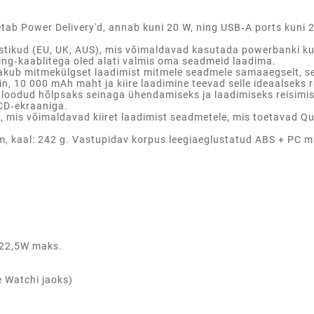
etab Power Delivery'd, annab kuni 20 W, ning USB‑A ports kuni 
stikud (EU, UK, AUS), mis võimaldavad kasutada powerbanki kui
ning‑kaablitega oled alati valmis oma seadmeid laadima.
akub mitmekülgset laadimist mitmele seadmele samaaegselt, sea
n, 10 000 mAh maht ja kiire laadimine teevad selle ideaalseks r
on loodud hõlpsaks seinaga ühendamiseks ja laadimiseks reisim
LCD‑ekraaniga.
mis võimaldavad kiiret laadimist seadmetele, mis toetavad Qui
kaal: 242 g. Vastupidav korpus leegiaeglustatud ABS + PC materj
 22,5W maks.
 Watchi jaoks)