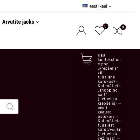
eesti keel

Arvutite jaoks
0
0
Kas
kontekst on
e-poe
„krepšelis“
või
füüsiline
kärukas?-
Kui mõtlete
„shopping
cart“
(lietuvių k.
krepšelis) —
eesti
keeles:
ostukorv. -
Kui mõtlete
füüsilist
kärut/veokit
(lietuvių k.
vežimas) —