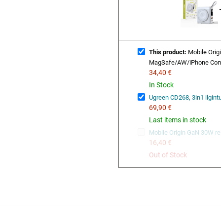
This product:
Mobile Orig
MagSafe/AW/iPhone Comp
34,40 €
In Stock
Ugreen CD268, 3in1 ilgint
69,90 €
Last items in stock
Mobile Origin GaN 30W re
16,40 €
Out of Stock