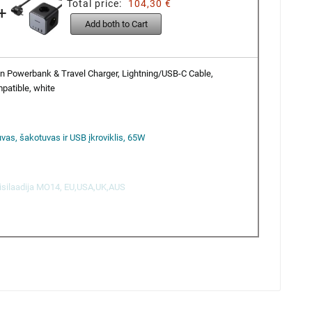
Total price:
104,30 €
+
Add both to Cart
in Powerbank & Travel Charger, Lightning/USB-C Cable,
atible, white
uvas, šakotuvas ir USB įkroviklis, 65W
isilaadija MO14, EU,USA,UK,AUS