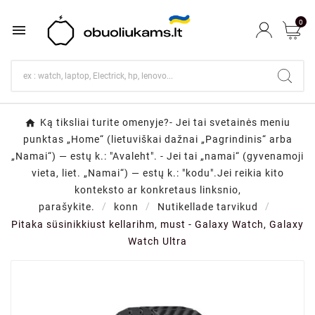
0

Ką tiksliai turite omenyje?- Jei tai svetainės meniu
punktas „Home“ (lietuviškai dažnai „Pagrindinis“ arba
„Namai“) — estų k.: "Avaleht". - Jei tai „namai“ (gyvenamoji
vieta, liet. „Namai“) — estų k.: "kodu".Jei reikia kito
konteksto ar konkretaus linksnio,
parašykite.
konn
Nutikellade tarvikud
Pitaka süsinikkiust kellarihm, must - Galaxy Watch, Galaxy
Watch Ultra