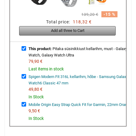
-15 %
139,20 €
Total price:
118,32 €
Add all three to Cart
This product:
Pitaka süsinikkiust kellarihm, must - Galaxy
Watch, Galaxy Watch Ultra
79,90 €
Last items in stock
Spigen Modern Fit 316L kellarihm, hõbe - Samsung Galaxy
Watch6 Classic 47 mm
49,80 €
In Stock
Mobile Origin Easy Strap Quick Fit for Garmin, 22mm Orange
9,50 €
In Stock