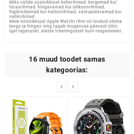
Miks valida süsinikkiust kellarihmad: kergemad kui
terasrihmad, hingavamad kui silikoonrihmad,
higikindlamad kui nailonrihmad, vastupidavamad kui
nahkrihmad
Meie süsinikkiust Apple Watchi rihm on loodud olema
kerge ja hingav ning tagab mugavuse päevast ööni
igal tegevusel, alates treeningutest kuni magamiseni.
16 muud toodet samas
kategoorias:

