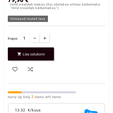
Hind sisaldab maksu.(Kui võetakse silmas käibemaks:
"Hind sisaldab käibemaksu.")
Viimased tooted laos
Kogus:

Lisa ostukorvi
2
Hurry Up Only
Items left items