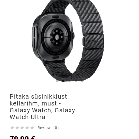
Pitaka süsinikkiust
kellarihm, must -
Galaxy Watch, Galaxy
Watch Ultra





Review (0)
79,90 €