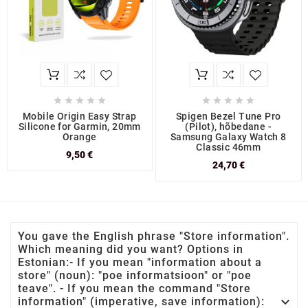










Mobile Origin Easy Strap
Spigen Bezel Tune Pro
Silicone for Garmin, 20mm
(Pilot), hõbedane -
Orange
Samsung Galaxy Watch 8
Classic 46mm
9,50 €
24,70 €
You gave the English phrase "Store information".
Which meaning did you want? Options in
Estonian:- If you mean "information about a
store" (noun): "poe informatsioon" or "poe
teave". - If you mean the command "Store

information" (imperative, save information):