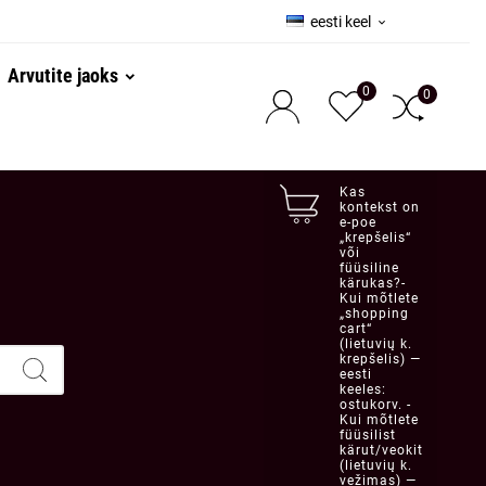
eesti keel

Arvutite jaoks
0
0
Kas
kontekst on
e-poe
„krepšelis“
või
füüsiline
kärukas?-
Kui mõtlete
„shopping
cart“
(lietuvių k.
krepšelis) —
eesti
keeles:
ostukorv. -
Kui mõtlete
füüsilist
kärut/veokit
(lietuvių k.
vežimas) —