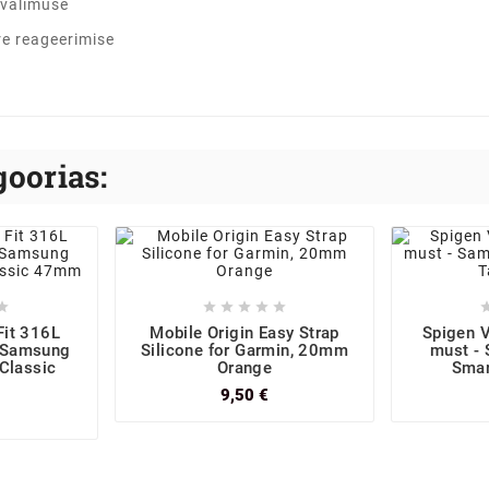
 välimuse
re reageerimise
oorias:






Fit 316L
Mobile Origin Easy Strap
Spigen V
- Samsung
Silicone for Garmin, 20mm
must -
Classic
Orange
Smar
9,50 €