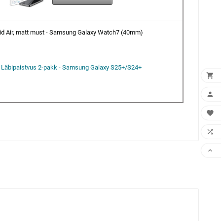
id Air, matt must - Samsung Galaxy Watch7 (40mm)
D Läbipaistvus 2-pakk - Samsung Galaxy S25+/S24+




