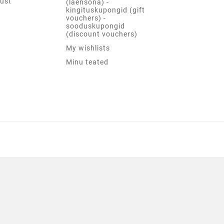
ust
(laensõna) -
kingituskupongid (gift
vouchers) -
sooduskupongid
(discount vouchers)
My wishlists
Minu teated