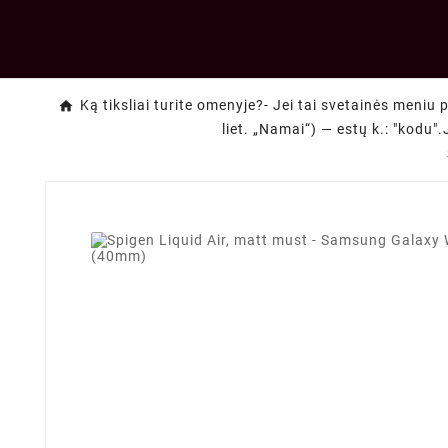
Ką tiksliai turite omenyje?- Jei tai svetainės meniu 
liet. „Namai“) — estų k.: "kodu".