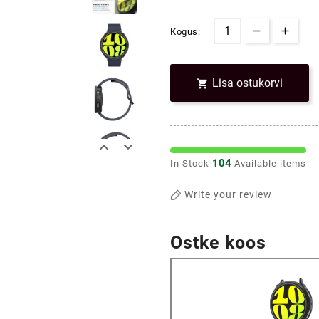
Kogus:
Lisa ostukorvi



104
In Stock
Available items
Write your review
Ostke koos