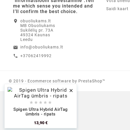
"informatsiooni salvestamine".Tell
Võta ühend
me which sense you intended and
Saidi kaart
I’ll confirm the best choice.
location_on
obuoliukams.lt
MB Obuoliukams
Sukilėlių pr. 73A
49324 Kaunas
Leedu
info@obuoliukams.lt
email
+37062419992
call
© 2019 - Ecommerce software by PrestaShop™






Spigen Ultra Hybrid AirTag
ümbris - ripats
13,90 €