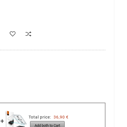
Total price:
36,90 €
+
Add both to Cart