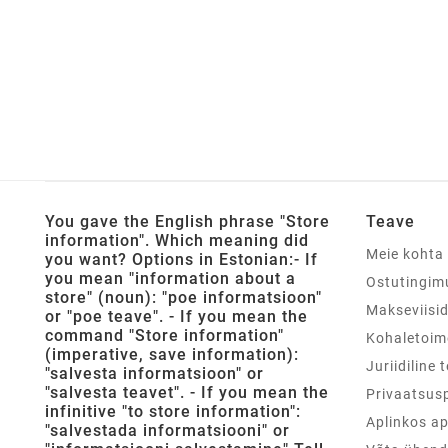
You gave the English phrase "Store
Teave
information". Which meaning did
Meie kohta
you want? Options in Estonian:- If
you mean "information about a
Ostutingim
store" (noun): "poe informatsioon"
Makseviisi
or "poe teave". - If you mean the
command "Store information"
Kohaletoim
(imperative, save information):
Juriidiline 
"salvesta informatsioon" or
"salvesta teavet". - If you mean the
Privaatsusp
infinitive "to store information":
Aplinkos a
"salvestada informatsiooni" or