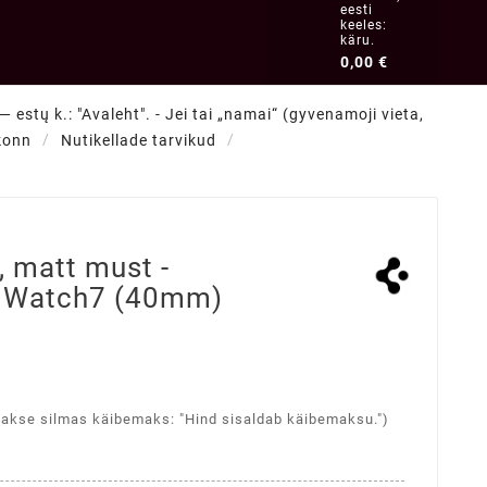
eesti
keeles:
käru.
0,00 €
 estų k.: "Avaleht". - Jei tai „namai“ (gyvenamoji vieta,
konn
Nutikellade tarvikud
)
, matt must -
 Watch7 (40mm)
takse silmas käibemaks: "Hind sisaldab käibemaksu.")