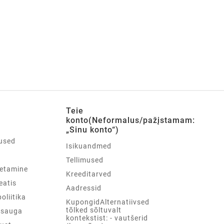
Teie
konto(Neformalus/pažįstamam:
„Sinu konto“)
used
Isikuandmed
d
Tellimused
etamine
Kreeditarved
teatis
Aadressid
oliitika
KupongidAlternatiivsed
tõlked sõltuvalt
psauga
kontekstist: - vautšerid