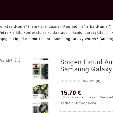
punktas „Home“ (lietuviškai dažnai „Pagrindinis“ arba „Namai“) —
Jei reikia kito konteksto ar konkretaus linksnio, parašykite.
Spigen Liquid Air, matt must - Samsung Galaxy Watch7 (40mm

Spigen Liquid Air
Samsung Galaxy





Review (0)
15,70 €
Hind sisaldab maksu.(Kui võe
Tarne 4–8 tööpäeva