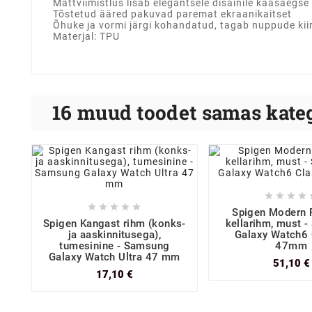
Mattviimistlus lisab elegantsele disainile kaasaegse
Tõstetud ääred pakuvad paremat ekraanikaitset
Õhuke ja vormi järgi kohandatud, tagab nuppude kii
Materjal: TPU
16 muud toodet samas kateg









Spigen Modern 
Spigen Kangast rihm (konks-
kellarihm, must 
ja aaskinnitusega),
Galaxy Watch6 
tumesinine - Samsung
47mm
Galaxy Watch Ultra 47 mm
51,10 €
17,10 €