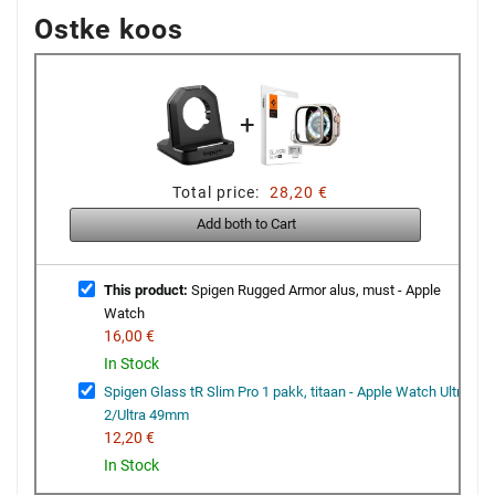
Ostke koos
+
Total price:
28,20 €
Add both to Cart
This product:
Spigen Rugged Armor alus, must - Apple
Watch
16,00 €
In Stock
Spigen Glass tR Slim Pro 1 pakk, titaan - Apple Watch Ultra
2/Ultra 49mm
12,20 €
In Stock