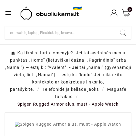
0

Ką tiksliai turite omenyje?- Jei tai svetainės meniu
punktas „Home“ (lietuviškai dažnai „Pagrindinis“ arba
„Namai“) — estų k.: "Avaleht". - Jei tai „namai“ (gyvenamoji
vieta, liet. „Namai“) — estų k.: "kodu".Jei reikia kito
konteksto ar konkretaus linksnio,
parašykite.
Telefonide ja kellade jaoks
MagSafe
tarvikud
Spigen Rugged Armor alus, must - Apple Watch