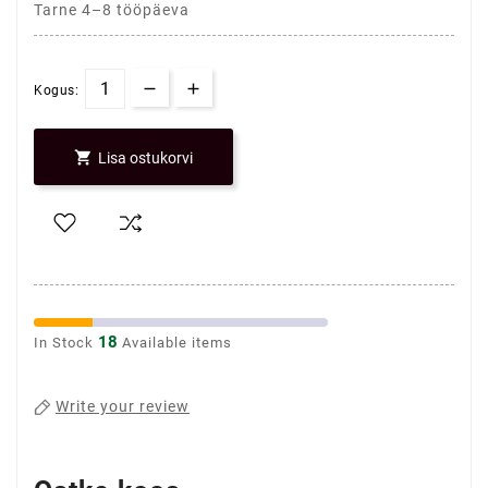
Tarne 4–8 tööpäeva
Kogus:

Lisa ostukorvi
18
In Stock
Available items
Write your review