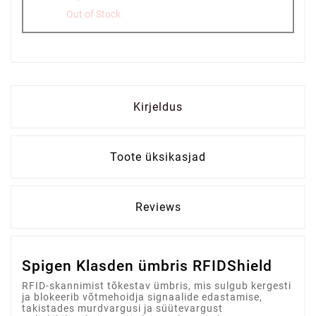
Out of Stock
Kirjeldus
Toote üksikasjad
Reviews
Spigen Klasden ümbris RFIDShield
RFID-skannimist tõkestav ümbris, mis sulgub kergesti
ja blokeerib võtmehoidja signaalide edastamise,
takistades murdvargusi ja süütevargust