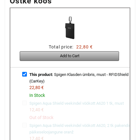
Ostke koos
Total price:
22,80 €
Add to Cart
This product:
Spigen Klasden ümbris, must - RFIDShield
(CarKey)
22,80 €
In Stock
Spigen Aqua Shield veekindel vöökott A620 1 tk, must
12,40 €
Out of Stock
Spigen Aqua Shield veekindel vöökott A620, 2 tk pakendis,
päikeseloojangune oranž
17,40 €