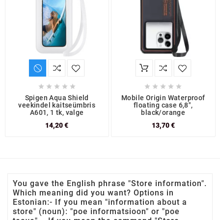










Spigen Aqua Shield
Mobile Origin Waterproof
veekindel kaitseümbris
floating case 6,8",
A601, 1 tk, valge
black/orange
14,20 €
13,70 €
You gave the English phrase "Store information".
Which meaning did you want? Options in
Estonian:- If you mean "information about a
store" (noun): "poe informatsioon" or "poe