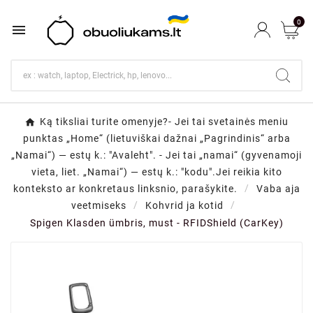
0

Ką tiksliai turite omenyje?- Jei tai svetainės meniu
punktas „Home“ (lietuviškai dažnai „Pagrindinis“ arba
„Namai“) — estų k.: "Avaleht". - Jei tai „namai“ (gyvenamoji
vieta, liet. „Namai“) — estų k.: "kodu".Jei reikia kito
konteksto ar konkretaus linksnio, parašykite.
Vaba aja
veetmiseks
Kohvrid ja kotid
Spigen Klasden ümbris, must - RFIDShield (CarKey)