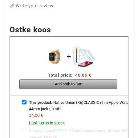
Write your review
Ostke koos
+
Total price:
48,86 €
Add both to Cart
This product:
Native Union (RE)CLASSIC rihm Apple Watch
44mm jaoks, kraft
34,00 €
Last items in stock
Spigen Glass tR EZ Fit 2 Pack, transparency - iPhone 16 Pro
14,86 €
17,90 €