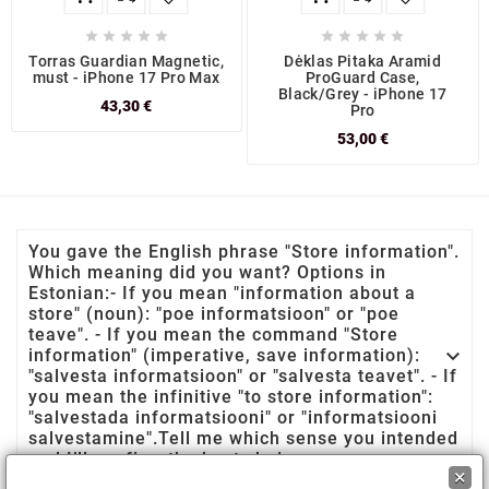










Torras Guardian Magnetic,
Dėklas Pitaka Aramid
must - iPhone 17 Pro Max
ProGuard Case,
Black/Grey - iPhone 17
43,30 €
Pro
53,00 €
You gave the English phrase "Store information".
Which meaning did you want? Options in
Estonian:- If you mean "information about a
store" (noun): "poe informatsioon" or "poe
teave". - If you mean the command "Store

information" (imperative, save information):
"salvesta informatsioon" or "salvesta teavet". - If
you mean the infinitive "to store information":
"salvestada informatsiooni" or "informatsiooni
salvestamine".Tell me which sense you intended
and I’ll confirm the best choice.
×