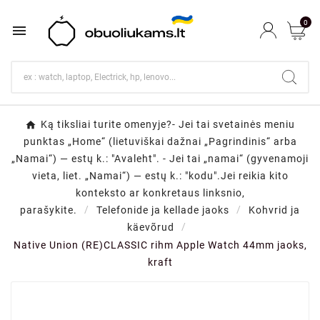
0

Ką tiksliai turite omenyje?- Jei tai svetainės meniu
punktas „Home“ (lietuviškai dažnai „Pagrindinis“ arba
„Namai“) — estų k.: "Avaleht". - Jei tai „namai“ (gyvenamoji
vieta, liet. „Namai“) — estų k.: "kodu".Jei reikia kito
konteksto ar konkretaus linksnio,
parašykite.
Telefonide ja kellade jaoks
Kohvrid ja
käevõrud
Native Union (RE)CLASSIC rihm Apple Watch 44mm jaoks,
kraft