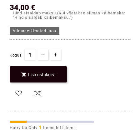
34,00 €
Hind sisaldab maksu.(Kui võetakse silmas käibemaks:
"Hind sisaldab käibemaksu.")
Viimased tooted laos
Kogus:

Lisa ostukorvi
1
Hurry Up Only
Items left items