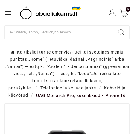
0

Ką tiksliai turite omenyje?- Jei tai svetainės meniu
punktas „Home“ (lietuviškai dažnai „Pagrindinis“ arba
„Namai“) — estų k.: "Avaleht". - Jei tai „namai“ (gyvenamoji
vieta, liet. „Namai“) — estų k.: "kodu".Jei reikia kito
konteksto ar konkretaus linksnio,
parašykite.
Telefonide ja kellade jaoks
Kohvrid ja
käevõrud
UAG Monarch Pro, süsinikkiud - iPhone 16