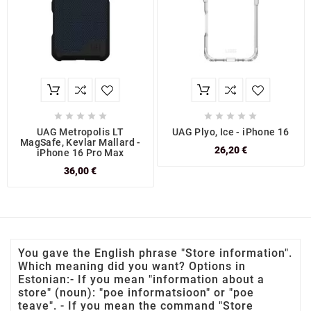










UAG Metropolis LT
UAG Plyo, Ice - iPhone 16
MagSafe, Kevlar Mallard -
26,20 €
iPhone 16 Pro Max
36,00 €
You gave the English phrase "Store information".
Which meaning did you want? Options in
Estonian:- If you mean "information about a
store" (noun): "poe informatsioon" or "poe
teave". - If you mean the command "Store