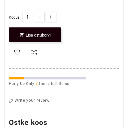
Kogus:

Lisa ostukorvi
7
Hurry Up Only
Items left items
Write your review
Ostke koos