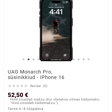
UAG Monarch Pro,
süsinikkiud - iPhone 16





Review (0)
52,50 €
Hind sisaldab maksu.(Kui võetakse silmas käibemaks:
"Hind sisaldab käibemaksu.")
Tarne 4–8 tööpäeva