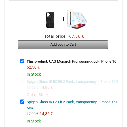
+
Total price:
67,36 €
Add both to Cart
This product:
UAG Monarch Pro, süsinikkiud - iPhone 16
52,50 €
In Stock
Spigen Glass tR EZ Fit 2 Pack, transparency - iPhone 16 Pro
14,86 €
17,90 €
Out of Stock
Spigen Glass tR EZ Fit 2 Pack, transparency - iPhone 16 Pro
Max
14,86 €
17,90 €
In Stock