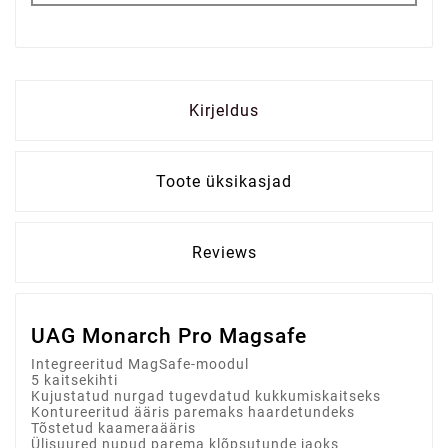
Kirjeldus
Toote üksikasjad
Reviews
UAG Monarch Pro Magsafe
Integreeritud MagSafe-moodul
5 kaitsekihti
Kujustatud nurgad tugevdatud kukkumiskaitseks
Kontureeritud ääris paremaks haardetundeks
Tõstetud kaameraääris
Ülisuured nupud parema klõpsutunde jaoks