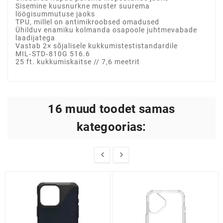
Sisemine kuusnurkne muster suurema
löögisummutuse jaoks
TPU, millel on antimikroobsed omadused
Ühilduv enamiku kolmanda osapoole juhtmevabade
laadijatega
Vastab 2× sõjalisele kukkumistestistandardile
MIL‑STD‑810G 516.6
25 ft. kukkumiskaitse // 7,6 meetrit
16 muud toodet samas
kategoorias:

