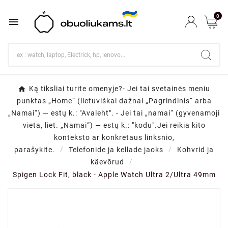
0

Ką tiksliai turite omenyje?- Jei tai svetainės meniu
punktas „Home“ (lietuviškai dažnai „Pagrindinis“ arba
„Namai“) — estų k.: "Avaleht". - Jei tai „namai“ (gyvenamoji
vieta, liet. „Namai“) — estų k.: "kodu".Jei reikia kito
konteksto ar konkretaus linksnio,
parašykite.
Telefonide ja kellade jaoks
Kohvrid ja
käevõrud
Spigen Lock Fit, black - Apple Watch Ultra 2/Ultra 49mm