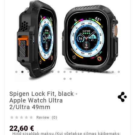
Spigen Lock Fit, black -
Apple Watch Ultra
2/Ultra 49mm





Review (0)
22,60 €
Hind sisaldab maksu.(Kui võetakse silmas käibemaks: