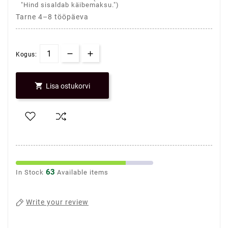
"Hind sisaldab käibemaksu.")
Tarne 4–8 tööpäeva
Kogus:

Lisa ostukorvi
63
In Stock
Available items
Write your review