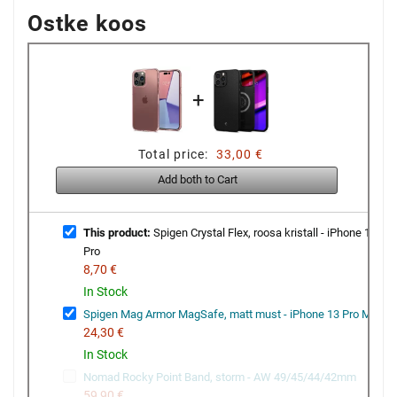
Ostke koos
+
Total price:
33,00 €
Add both to Cart
This product:
Spigen Crystal Flex, roosa kristall - iPhone 14
Pro
8,70 €
In Stock
Spigen Mag Armor MagSafe, matt must - iPhone 13 Pro Max
24,30 €
In Stock
Nomad Rocky Point Band, storm - AW 49/45/44/42mm
59,90 €