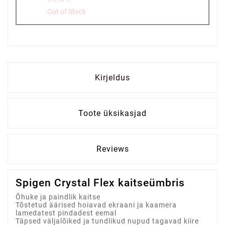
Out of Stock
Kirjeldus
Toote üksikasjad
Reviews
Spigen Crystal Flex kaitseümbris
Õhuke ja paindlik kaitse
Tõstetud äärised hoiavad ekraani ja kaamera
lamedatest pindadest eemal
Täpsed väljalõiked ja tundlikud nupud tagavad kiire