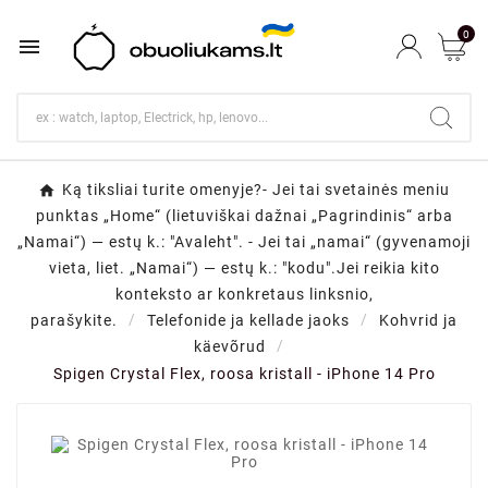
0

Ką tiksliai turite omenyje?- Jei tai svetainės meniu
punktas „Home“ (lietuviškai dažnai „Pagrindinis“ arba
„Namai“) — estų k.: "Avaleht". - Jei tai „namai“ (gyvenamoji
vieta, liet. „Namai“) — estų k.: "kodu".Jei reikia kito
konteksto ar konkretaus linksnio,
parašykite.
Telefonide ja kellade jaoks
Kohvrid ja
käevõrud
Spigen Crystal Flex, roosa kristall - iPhone 14 Pro