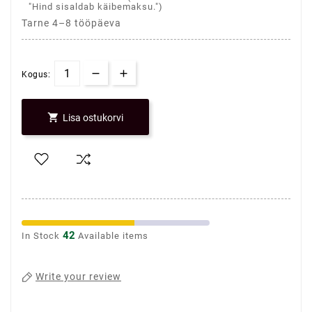
"Hind sisaldab käibemaksu.")
Tarne 4–8 tööpäeva
Kogus:

Lisa ostukorvi
42
In Stock
Available items
Write your review