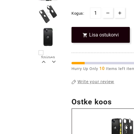
Kogus:
Lisa ostukorvi



10
Hurry Up Only
Items left ite
Write your review
Ostke koos