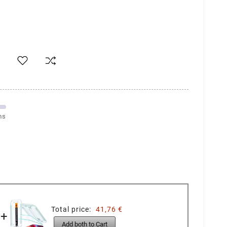
ms
Total price:
41,76 €
+
Add both to Cart