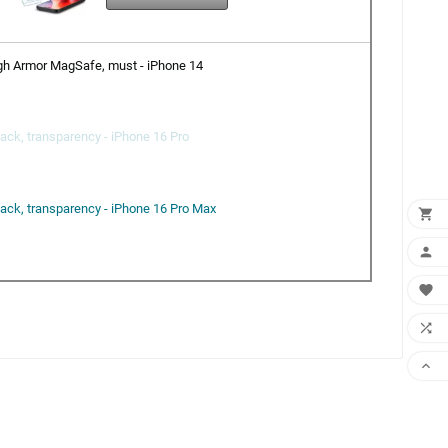
h Armor MagSafe, must - iPhone 14
Pack, transparency - iPhone 16 Pro
Pack, transparency - iPhone 16 Pro Max




