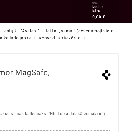
eesti
keeles:
käru.
0,00 €
 estų k.: "Avaleht". - Jei tai „namai“ (gyvenamoji vieta,
ja kellade jaoks
Kohvrid ja käevõrud
rmor MagSafe,
takse silmas käibemaks: "Hind sisaldab käibemaksu.")