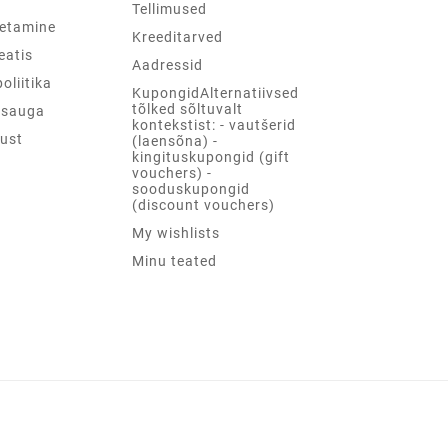
Tellimused
etamine
Kreeditarved
teatis
Aadressid
oliitika
KupongidAlternatiivsed
tõlked sõltuvalt
psauga
kontekstist: - vautšerid
ust
(laensõna) -
kingituskupongid (gift
vouchers) -
sooduskupongid
(discount vouchers)
My wishlists
Minu teated