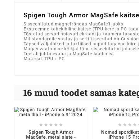
Spigen Tough Armor MagSafe kaits
Sisseehitatud magnetrõngas MagSafe'i jaoks
Ekstreemne kahekihiline kaitse (TPU-kere ja PC-tag
Tõstetud servad hoiavad ekraani ja kaamera tasaste
Mil-standardile vastav ja sertifitseeritud Air Cushi
Täpsed väljalõiked ja taktiilsed nupud tagavad kiire
Mugav vaatamine kõikjal tänu sisseehitatud jalusele
Toetab juhtmevaba ja MagSafe-laadimist
Materjal: TPU + PC
16 muud toodet samas kateg









Spigen Tough Armor
Nomad spordikat
MagSafe, metal slate -
iPhone 15 Pr