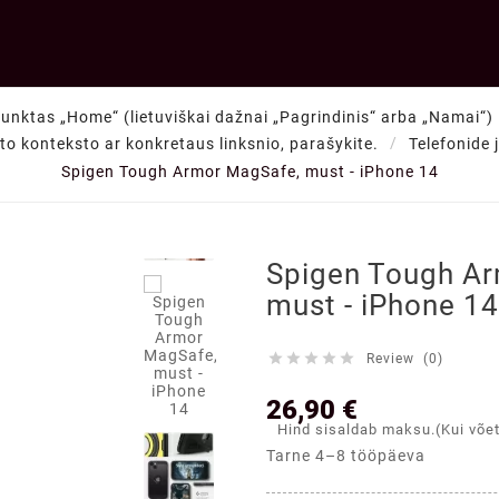
punktas „Home“ (lietuviškai dažnai „Pagrindinis“ arba „Namai“) —
kito konteksto ar konkretaus linksnio, parašykite.
Telefonide 
Spigen Tough Armor MagSafe, must - iPhone 14

Spigen Tough A
must - iPhone 14





Review (0)
26,90 €
Hind sisaldab maksu.(Kui võe
Tarne 4–8 tööpäeva