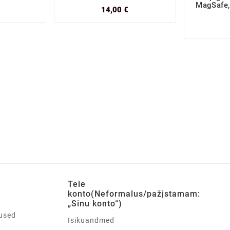
MagSafe,
14,00 €
Teie
konto(Neformalus/pažįstamam:
„Sinu konto“)
used
Isikuandmed
d