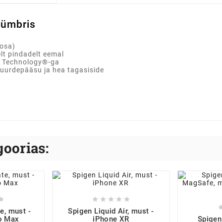
eümbris
aosa)
lt pindadelt eemal
on Technology®-ga
 juurdepääsu ja hea tagasiside
oorias:






e, must -
Spigen Liquid Air, must -
o Max
iPhone XR
Spigen