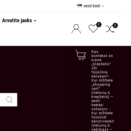
eesti keel

Arvutite jaoks
0
0
Kas
kontekst on
e-poe
„krepšelis“
või
füüsiline
kärukas?-
Kui mõtlete
„shopping
cart“
(lietuvių k.
krepšelis) —
eesti
keeles:
ostukorv. -
Kui mõtlete
füüsilist
kärut/veokit
(lietuvių k.
vežimas) —