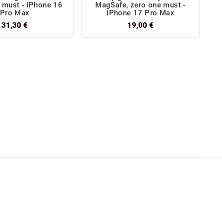
 must - iPhone 16
MagSafe, zero one must -
Pro Max
iPhone 17 Pro Max
31,30 €
19,00 €
S