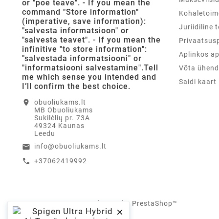
or "poe teave". - If you mean the
command "Store information"
Kohaletoim
(imperative, save information):
Juriidiline 
"salvesta informatsioon" or
"salvesta teavet". - If you mean the
Privaatsusp
infinitive "to store information":
Aplinkos a
"salvestada informatsiooni" or
"informatsiooni salvestamine".Tell
Võta ühend
me which sense you intended and
Saidi kaart
I’ll confirm the best choice.
location_on
obuoliukams.lt
MB Obuoliukams
Sukilėlių pr. 73A
49324 Kaunas
Leedu
info@obuoliukams.lt
email
+37062419992
call
© 2019 - Ecommerce software by PrestaShop™
