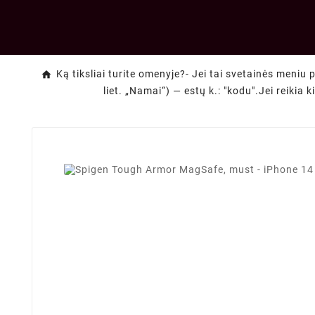
Ką tiksliai turite omenyje?- Jei tai svetainės meniu 
liet. „Namai“) — estų k.: "kodu".Jei reikia 