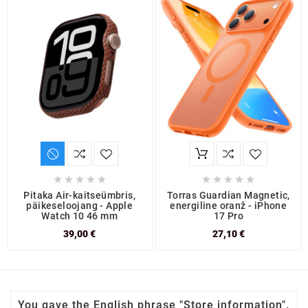










Pitaka Air-kaitseümbris,
Torras Guardian Magnetic,
päikeseloojang - Apple
energiline oranž - iPhone
Watch 10 46 mm
17 Pro
39,00 €
27,10 €
You gave the English phrase "Store information".