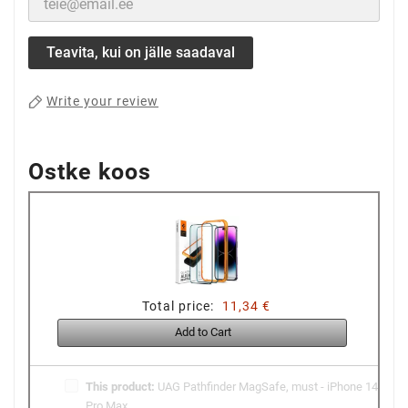
Teavita, kui on jälle saadaval
Write your review
Ostke koos
Total price:
11,34 €
Add to Cart
This product:
UAG Pathfinder MagSafe, must - iPhone 14
Pro Max