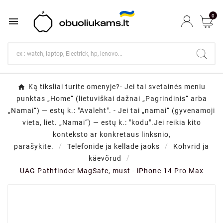
0

Ką tiksliai turite omenyje?- Jei tai svetainės meniu
punktas „Home“ (lietuviškai dažnai „Pagrindinis“ arba
„Namai“) — estų k.: "Avaleht". - Jei tai „namai“ (gyvenamoji
vieta, liet. „Namai“) — estų k.: "kodu".Jei reikia kito
konteksto ar konkretaus linksnio,
parašykite.
Telefonide ja kellade jaoks
Kohvrid ja
käevõrud
UAG Pathfinder MagSafe, must - iPhone 14 Pro Max