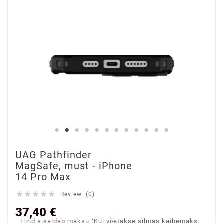
UAG Pathfinder
MagSafe, must - iPhone
14 Pro Max





Review (0)
37,40 €
Hind sisaldab maksu.(Kui võetakse silmas käibemaks: