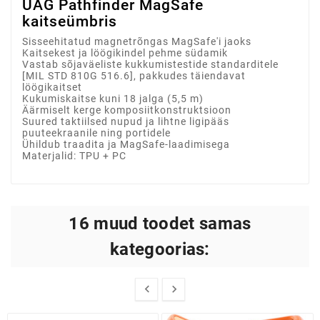
UAG Pathfinder MagSafe
kaitseümbris
Sisseehitatud magnetrõngas MagSafe'i jaoks
Kaitsekest ja löögikindel pehme südamik
Vastab sõjaväeliste kukkumistestide standarditele
[MIL STD 810G 516.6], pakkudes täiendavat
löögikaitset
Kukumiskaitse kuni 18 jalga (5,5 m)
Äärmiselt kerge komposiitkonstruktsioon
Suured taktiilsed nupud ja lihtne ligipääs
puuteekraanile ning portidele
Ühildub traadita ja MagSafe-laadimisega
Materjalid: TPU + PC
16 muud toodet samas
kategoorias:

