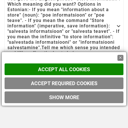
Which meaning did you want? Options in
Estonian:- If you mean "information about a
store" (noun): "poe informatsioon" or "poe
teave". - If you mean the command "Store

information" (imperative, save information):
"salvesta informatsioon" or "salvesta teavet". - If
you mean the infinitive "to store information":
"salvestada informatsiooni" or "informatsiooni
salvestamine".Tell me which sense you intended
and I’ll confirm the best choice.
×

Teave
ACCEPT ALL COOKIES
Teie konto(Neformalus/pažįstamam: „Sinu
ACCEPT REQUIRED COOKIES

konto“)
SHOW MORE
© 2019 - Ecommerce software by PrestaShop™