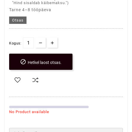
"Hind sisaldab käibemaksu.")
Tarne 4–8 tööpäeva
Otsas
Kogus:

Hetkel laost otsas.
No Product available