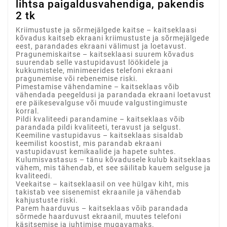
lihtsa paigaldusvahendiga, pakendis
2 tk
Kriimustuste ja sõrmejälgede kaitse – kaitseklaasi
kõvadus kaitseb ekraani kriimustuste ja sõrmejälgede
eest, parandades ekraani välimust ja loetavust.
Pragunemiskaitse – kaitseklaasi suurem kõvadus
suurendab selle vastupidavust löökidele ja
kukkumistele, minimeerides telefoni ekraani
pragunemise või rebenemise riski.
Pimestamise vähendamine – kaitseklaas võib
vähendada peegeldusi ja parandada ekraani loetavust
ere päikesevalguse või muude valgustingimuste
korral.
Pildi kvaliteedi parandamine – kaitseklaas võib
parandada pildi kvaliteeti, teravust ja selgust.
Keemiline vastupidavus – kaitseklaas sisaldab
keemilist koostist, mis parandab ekraani
vastupidavust kemikaalide ja hapete suhtes.
Kulumisvastasus – tänu kõvadusele kulub kaitseklaas
vähem, mis tähendab, et see säilitab kauem selguse ja
kvaliteedi.
Veekaitse – kaitseklaasil on vee hülgav kiht, mis
takistab vee sisenemist ekraanile ja vähendab
kahjustuste riski.
Parem haarduvus – kaitseklaas võib parandada
sõrmede haarduvust ekraanil, muutes telefoni
käsitsemise ja juhtimise mugavamaks.