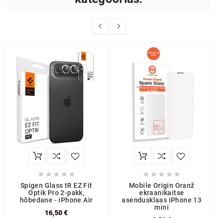












Spigen Glass tR EZ Fit
Mobile Origin Oranž
Optik Pro 2-pakk,
ekraanikaitse
hõbedane - iPhone Air
asendusklaas iPhone 13
mini
16,50 €