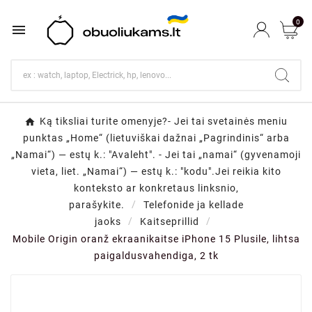
0

Ką tiksliai turite omenyje?- Jei tai svetainės meniu
punktas „Home“ (lietuviškai dažnai „Pagrindinis“ arba
„Namai“) — estų k.: "Avaleht". - Jei tai „namai“ (gyvenamoji
vieta, liet. „Namai“) — estų k.: "kodu".Jei reikia kito
konteksto ar konkretaus linksnio,
parašykite.
Telefonide ja kellade
jaoks
Kaitseprillid
Mobile Origin oranž ekraanikaitse iPhone 15 Plusile, lihtsa
paigaldusvahendiga, 2 tk