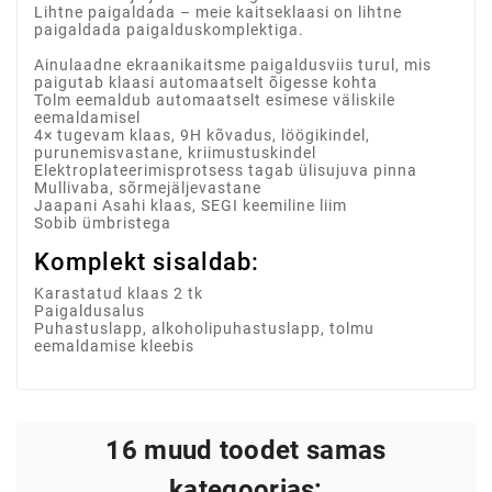
Lihtne paigaldada – meie kaitseklaasi on lihtne
paigaldada paigalduskomplektiga.
Ainulaadne ekraanikaitsme paigaldusviis turul, mis
paigutab klaasi automaatselt õigesse kohta
Tolm eemaldub automaatselt esimese väliskile
eemaldamisel
4× tugevam klaas, 9H kõvadus, löögikindel,
purunemisvastane, kriimustuskindel
Elektroplateerimisprotsess tagab ülisujuva pinna
Mullivaba, sõrmejäljevastane
Jaapani Asahi klaas, SEGI keemiline liim
Sobib ümbristega
Komplekt sisaldab:
Karastatud klaas 2 tk
Paigaldusalus
Puhastuslapp, alkoholipuhastuslapp, tolmu
eemaldamise kleebis
16 muud toodet samas
kategoorias: