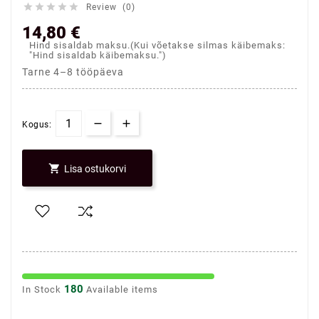





Review (0)
14,80 €
Hind sisaldab maksu.(Kui võetakse silmas käibemaks:
"Hind sisaldab käibemaksu.")
Tarne 4–8 tööpäeva
Kogus:

Lisa ostukorvi
180
In Stock
Available items