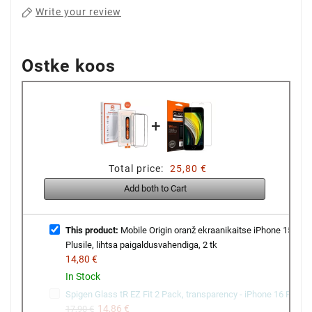
Write your review
Ostke koos
+
Total price:
25,80 €
Add both to Cart
This product:
Mobile Origin oranž ekraanikaitse iPhone 15
Plusile, lihtsa paigaldusvahendiga, 2 tk
14,80 €
In Stock
Spigen Glass tR EZ Fit 2 Pack, transparency - iPhone 16 Pro
14,86 €
17,90 €