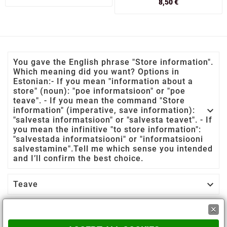
8,50 €
You gave the English phrase "Store information".
Which meaning did you want? Options in
Estonian:- If you mean "information about a
store" (noun): "poe informatsioon" or "poe
teave". - If you mean the command "Store

information" (imperative, save information):
"salvesta informatsioon" or "salvesta teavet". - If
you mean the infinitive "to store information":
"salvestada informatsiooni" or "informatsiooni
salvestamine".Tell me which sense you intended
and I’ll confirm the best choice.

Teave
×
Teie konto(Neformalus/pažįstamam: „Sinu

konto“)